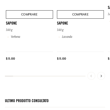
S
COMPRARE
COMPRARE
1
SAPONE
SAPONE
140 g
140 g
Verbena
Lavanda
$
$ 11.00
$ 11.00
ULTIMO PRODOTTO CONSULTATO