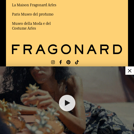
La Maison Fragonard Arles
Paris Museo del profumo
Museo della Moda e del
Costume Arles
×
CONSEGNA:
US
LINGUA:
IT
$ 10.00
ELETTO MIGLIOR SITO DI COMMERCIO
Online 2025 dalla rivista Capital
AGGIUNGERE AL CARRELLO
1