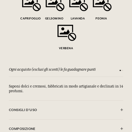
CAPRIFOGLIO
GELSOMINO
LAVANDA
PEONIA
VERBENA
Ogni acquisto (esclusi gli sconti) le fa guadagnare punti
Consulta
Saponi dolci e cremosi, fabbricati in modo artigianale e declinati in 14
profumi.
CONSIGLI D'USO
EVITARE IL CONTATTO CON GLI OCCHI
COMPOSIZIONE