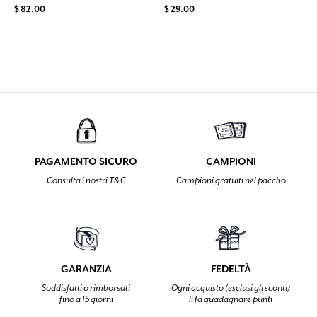
$ 82.00
$ 29.00
PAGAMENTO SICURO
CAMPIONI
Consulta i nostri T&C
Campioni gratuiti nel paccho
GARANZIA
FEDELTÀ
Soddisfatti o rimborsati
Ogni acquisto (esclusi gli sconti)
fino a 15 giorni
li fa guadagnare punti