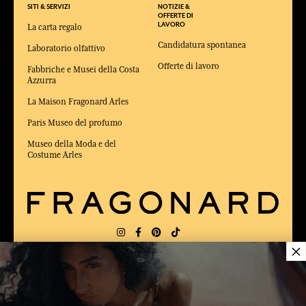
SITI & SERVIZI
NOTIZIE &
OFFERTE DI
LAVORO
La carta regalo
Candidatura spontanea
Laboratorio olfattivo
Offerte di lavoro
Fabbriche e Musei della Costa
Azzurra
La Maison Fragonard Arles
Paris Museo del profumo
Museo della Moda e del
Costume Arles
×
CONSEGNA:
US
LINGUA:
IT