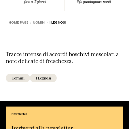
fino a 15 giorni
li fa guadagnare punti
HOME PAGE
UOMINI
I LEGNOSI
Tracce intense di accordi boschivi mescolati a
note delicate di freschezza.
Uomini
I Legnosi
Newsletter
Iscriversi alla newsletter