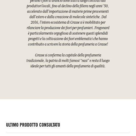
persino i fiori d'arancio sono stati a lungo coltivati dai
produttori locali, fino al declino della filiera negli anni '50,
accelerato dall'importazione di materie prime provenienti
dall'estero e dalla creazione di molecole sintetiche. Dal
2016, l'intero ecosistema di Grasse si è mobilitato per
rilanciare la produzione dei fiori per profumieri. Fragonard
è particolarmente orgogliosa di sostenere questi splendidi
progetti e la coltivazione dei fiori emblematici che hanno
contribuito a scrivere la storia della profumeria a Grasse!
Grasse si conferma la capitale della profumeria
tradizionale, la patria di molti famosi “nasi” e resta il luogo
ideale per tutti gli amanti della profumeria di qualità.
ULTIMO PRODOTTO CONSULTATO