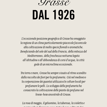
Grasse
DAL 1926
L'eccezionale posizione geografica di Grasse ha omaggiato
la regione di un clima particolarmente piacevole favorevole
alla coltivazione di molte specie floreali e aromatiche.
Beneficiando del sole del sud della Francia, della mitezza del
Mediterraneo, della freschezza notturna legata
all'altitudine e all'abbondanza di corsi d'acqua, la città
gode di un microclima eccezionale.
Tra terra e mare, Grasse ha sempre vissuto al ritmo scandito
dalla raccolta dei fiori per la profumeria. Già nel medioevo
la corporazione dei guantai utilizzava le colture locali per
profumare le pelli. Lo sviluppo della profumeria ha
consacrato la coltivazione delle piante da profumo nel
know-how ancestrale di Grasse.
La rosa di maggio, il gelsomino, la tuberosa, la violetta e