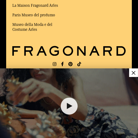
La Maison Fragonard Arles
Paris Museo del profumo
Museo della Moda e del
Costume Arles
×
CONSEGNA:
US
LINGUA:
IT
$ 74.00
ELETTO MIGLIOR SITO DI COMMERCIO
Online 2025 dalla rivista Capital
AGGIUNGERE AL CARRELLO
1