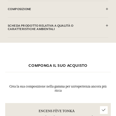
INFIAMMABILE: non vaporizzare verso una fiamma.
COMPOSIZIONE
Alcohol denat. (SD Alcohol 39C), Parfum (Fragrance), Aqua (Water),
Limonene, Benzyl Benzoate, Linalool, Coumarin, Eugenol, Geraniol,
SCHEDA PRODOTTO RELATIVA A QUALITÀ O
Citronellol, Benzyl Alcohol, Isoeugenol, Citral, Benzyl Salicylate.
CARATTERISTICHE AMBIENTALI
Questa lista può essere oggetto di modifiche, si prega di conservare
l'imballaggio del prodotto acquistato.
Tabella informativa
Si prega di consultare le qualità o le caratteristiche ambientali
clic qui
facendo
.
COMPONGA IL SUO ACQUISTO
Crea la sua composizione nella gamma per un’esperienza ancora più
ricca
ENCENS FÈVE TONKA