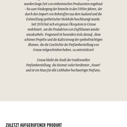
wurden lange Zeit von einheimischen Produzenten angebaut
– bis zum Niedergang der Branche in den 1950er Jahren, der
durch den Import von Rohstoffen aus dem Ausland und die
Entwicklung synthetischer Moleküle beschleunigt wurde.
Seit 2016 hat sich ein ganzes Ökosystem in Grasse
mobilisiert, um die Produktion von Duftblumen wieder
anzukurbeln. Fragonard ist besonders stolz darauf, diese
schönen Projekte und die Kultivierung der symbolträchtigen
Blumen, die die Geschichte der Parfümherstellung von
Grasse mitgeschrieben haben, zu unterstützen!
Grasse bleibt die Stadt der traditionellen
Parfümherstellung, die Heimat vieler berühmter „Nasen“
und ist ein Muss für alle Liebhaber hochwertiger Parfums.
ZULETZT AUFGERUFENER PRODUKT