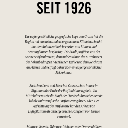
SEIT 1926
Die außergewöhnliche geografische Lage von Grasse hat die
Region mit einem besonders angenehmen Klima beschenkt,
das den Anbau zahlreicher Arten von Blumen und
Aromapflanzen begünstigt. Die Stadt profitiert von der
Sonne Südfrankreichs, dem milden Klima des Mittelmeers,
der höhenbedingten nächtlichen Kühle und dem Reichtum
an Flüssen und verfügt daher über ein außergewöhnliches
Mikroklima.
Zwischen Land und Meer hat Grasse schon immer im
Rhythmus der Ernte der Parfümblumen gelebt. Im
Mittelalter nutzte die Zunft der Handschuhmacher bereits
lokale Kulturen für die Parfümierung ihrer Leder. Der
Aufschwung der Parfümerie hat den Anbau von
Duftpflanzen als althergebrachte Fähigkeit von Grasse
verankert.
Mairose, Jasmin, Tuberose, Veilchen oder Orangenblüten