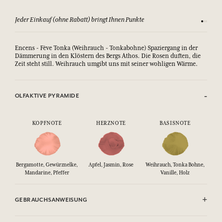
Sehen Sie sich unsere AGBs an
Zufriede
Encens - Fève Tonka (Weihrauch - Tonkabohne) Spaziergang in der
Dämmerung in den Klöstern des Bergs Athos. Die Rosen duften, die
Zeit steht still. Weihrauch umgibt uns mit seiner wohligen Wärme.
OLFAKTIVE PYRAMIDE
KOPFNOTE
HERZNOTE
BASISNOTE
Bergamotte, Gewürznelke,
Apfel, Jasmin, Rose
Weihrauch, Tonka Bohne,
Mandarine, Pfeffer
Vanille, Holz
GEBRAUCHSANWEISUNG
ENTFLAMMBAR: Nicht gegen Flammen sprühen.