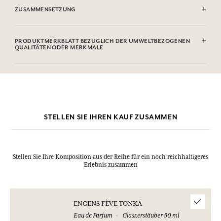
ZUSAMMENSETZUNG
Alcohol denat. (SD Alcohol 39C), Parfum (Fragrance), Aqua (Water),
Limonene, Benzyl Benzoate, Linalool, Coumarin, Eugenol, Geraniol,
PRODUKTMERKBLATT BEZÜGLICH DER UMWELTBEZOGENEN
Citronellol, Benzyl Alcohol, Isoeugenol, Citral, Benzyl Salicylate.
QUALITÄTEN ODER MERKMALE
Diese Liste kann Änderungen unterzogen werden, bitte sehen Sie die
Verpackung des gekauften Produkts ein.
Informationstabelle
Bitte konsultieren Sie die Umweltqualitäten oder -merkmale, indem
Sie hier klicken
.
STELLEN SIE IHREN KAUF ZUSAMMEN
Stellen Sie Ihre Komposition aus der Reihe für ein noch reichhaltigeres
Erlebnis zusammen
ENCENS FÈVE TONKA
Eau de Parfum
Glaszerstäuber 50 ml