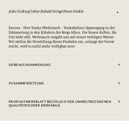
Jeder Einkauf (ohne Rabatt) bringt Ihnen Punkte
Sehen Si
Encens - Fève Tonka (Weihrauch - Tonkabohne) Spaziergang in der
Dämmerung in den Klöstern des Bergs Athos. Die Rosen duften, die
Zeit steht still. Weihrauch umgibt uns mit seiner wohligen Wärme.
Wir stellen die Herstellung dieses Produkts ein, solange der Vorrat
reicht, wird es nicht mehr verfügbar sein!
GEBRAUCHSANWEISUNG
AUGENKONTAKT VERMEIDEN.
ZUSAMMENSETZUNG
Sodium Palmate, Sodium Palm Kernelate, Aqua (Water), Parfum
(Fragrance), Palm Kernel Acid, Sodium Chloride, Glycerin, Argania
PRODUKTMERKBLATT BEZÜGLICH DER UMWELTBEZOGENEN
Spinosa Kernel Oil*, Helianthus Annuus (Sunflower) Seed Oil,
QUALITÄTEN ODER MERKMALE
Rosmarinus Officinalis (Rosemary) Leaf Extract, Sodium Thiosulfate,
Tetrasodium EDTA, Tetrasodium Etidronate, Linalool, Limonene,
Informationstabelle
Hexyl Cinnamal, Benzyl Benzoate, Citronellol, Geraniol, Coumarin,
Bitte konsultieren Sie die Umweltqualitäten oder -merkmale, indem
Eugenol, CI 77891(Titanium Dioxide).
Sie hier klicken
.
* Inhaltsstoff aus biologischem Anbau. Diese Liste kann Änderungen