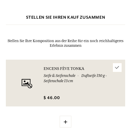
unterzogen werden, bitte sehen Sie die Verpackung des gekauften
Produkts ein.
STELLEN SIE IHREN KAUF ZUSAMMEN
Stellen Sie Ihre Komposition aus der Reihe für ein noch reichhaltigeres
Erlebnis zusammen
ENCENS FÈVE TONKA
Seife & Seifenschale
Duftseife 150 g -
Seifenschale 13 cm
$ 46.00
+