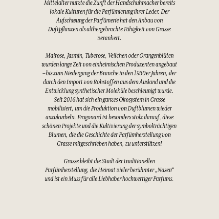
Mittelalter nutzte die Zunft der Handschuhmacher bereits
lokale Kulturen für die Parfümierung ihrer Leder. Der
Aufschwung der Parfümerie hat den Anbau von
Duftpflanzen als althergebrachte Fähigkeit von Grasse
verankert.
Mairose, Jasmin, Tuberose, Veilchen oder Orangenblüten
wurden lange Zeit von einheimischen Produzenten angebaut
– bis zum Niedergang der Branche in den 1950er Jahren, der
durch den Import von Rohstoffen aus dem Ausland und die
Entwicklung synthetischer Moleküle beschleunigt wurde.
Seit 2016 hat sich ein ganzes Ökosystem in Grasse
mobilisiert, um die Produktion von Duftblumen wieder
anzukurbeln. Fragonard ist besonders stolz darauf, diese
schönen Projekte und die Kultivierung der symbolträchtigen
Blumen, die die Geschichte der Parfümherstellung von
Grasse mitgeschrieben haben, zu unterstützen!
Grasse bleibt die Stadt der traditionellen
Parfümherstellung, die Heimat vieler berühmter „Nasen“
und ist ein Muss für alle Liebhaber hochwertiger Parfums.