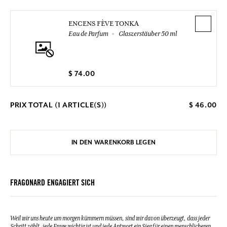
ENCENS FÈVE TONKA
Eau de Parfum
Glaszerstäuber 50 ml
$ 74.00
PRIX TOTAL (
1
ARTICLE(S))
$ 46.00
IN DEN WARENKORB LEGEN
FRAGONARD ENGAGIERT SICH
Weil wir uns heute um morgen kümmern müssen, sind wir davon überzeugt, dass jeder
Schritt zählt, jede Frage wichtig ist und jede Antwort ein Sieg für einen menschlicheren