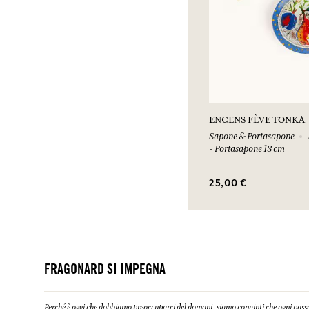
ENCENS FÈVE TONKA
Sapone & Portasapone
- Portasapone 13 cm
25,00 €
FRAGONARD SI IMPEGNA
Perché è oggi che dobbiamo preoccuparci del domani, siamo convinti che ogni passo