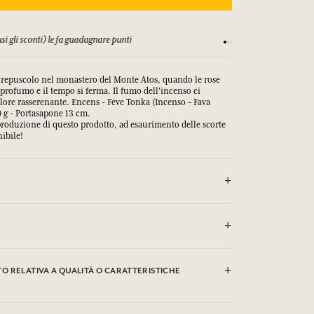
si gli sconti) le fa guadagnare punti
Consulta i nostri T&C
 crepuscolo nel monastero del Monte Atos, quando le rose
 profumo e il tempo si ferma. Il fumo dell'incenso ci
lore rasserenante. Encens - Fève Tonka (Incenso – Fava
0 g - Portasapone 13 cm.
roduzione di questo prodotto, ad esaurimento delle scorte
ibile!
TTO CON GLI OCCHI.
dium Palm Kernelate, Aqua (Water), Parfum (Fragrance),
Sodium Chloride, Glycerin, Argania Spinosa Kernel Oil*,
 RELATIVA A QUALITÀ O CARATTERISTICHE
(Sunflower) Seed Oil, Rosmarinus Officinalis (Rosemary)
um Thiosulfate, Tetrasodium EDTA, Tetrasodium Etidronate,
, Hexyl Cinnamal, Benzyl Benzoate, Citronellol, Geraniol,
, CI 77891(Titanium Dioxide).