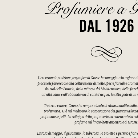
Profumiere a G
DAL 1926
L'eccezionale posizione geografica di Grasse ha omaggiato la regione 
piacevole favorevole alla coltivazione di molte specie floreali e aroma
del sud della Francia, della mitezza del Mediterraneo, della fres
all'altitudine e all'abbondanza di corsi d'acqua, la città gode di u
Tra terra e mare, Grasse ha sempre vissuto al ritmo scandito dalla ra
profumeria. Già nel medioevo la corporazione dei guantai utilizzav
profumare le pelli. Lo sviluppo della profumeria ha consacrato la col
profumo nel know-how ancestrale di Grasse
La rosa di maggio, il gelsomino, la tuberosa, la violetta e persino i fiori