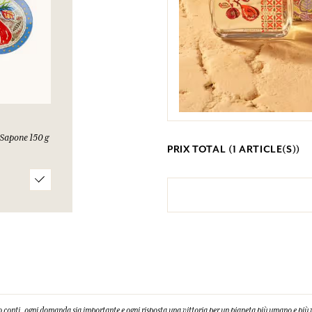
Sapone 150 g
PRIX TOTAL (
1
ARTICLE(S))
 conti, ogni domanda sia importante e ogni risposta una vittoria per un pianeta più umano e più 