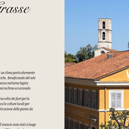
rasse
di un clima particolarmente
tiche. Beneficiando del sole
chezza notturna legata
n microclima eccezionale.
ccolta dei fiori per la
a le colture locali per
tivazione delle piante da
.
 d'arancio sono stati a lungo