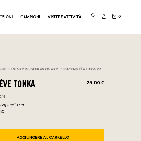
0
OZIONI
CAMPIONI
VISITE E ATTIVITÀ
NNE
I GIARDINI DI FRAGONARD
ENCENS FÈVE TONKA
25,00 €
ÈVE TONKA
one
tasapone 13 cm
153
AGGIUNGERE AL CARRELLO