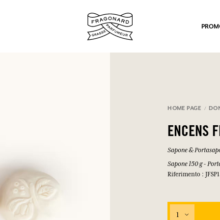
PROM
HOME PAGE
DO
ENCENS F
po.
Sapone & Portasap
Sapone 150 g - Por
Riferimento : JFSP
1
mulare punti e ricevere regali.