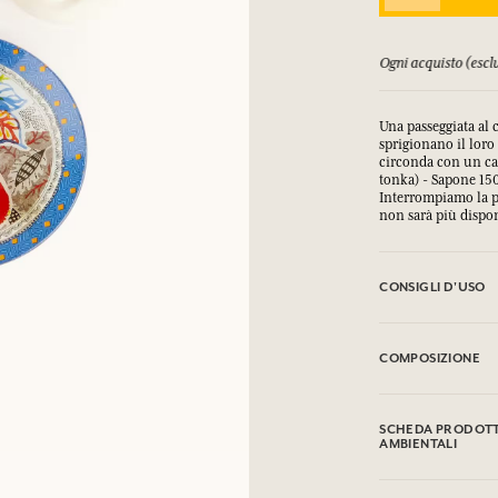
COLLEGARSI
orsati fino a 15 giorni
Ogni acquisto (esclu
mulare punti e ricevere regali.
mulare punti e ricevere regali.
mulare punti e ricevere regali.
mulare punti e ricevere regali.
Una passeggiata al
COLLEGARSI
COLLEGARSI
COLLEGARSI
COLLEGARSI
sprigionano il loro
circonda con un ca
tonka) - Sapone 15
Interrompiamo la p
non sarà più dispon
CONSIGLI D'USO
EVITARE IL CONTA
COMPOSIZIONE
Sodium Palmate, So
Palm Kernel Acid, 
SCHEDA PRODOTTO
Helianthus Annuus 
AMBIENTALI
Leaf Extract, Sodi
Linalool, Limonene
Tabella informativa
Coumarin, Eugenol