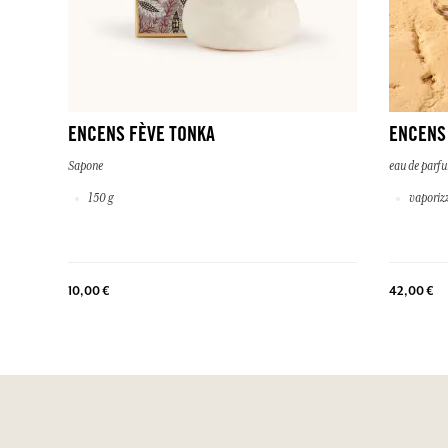
ENCENS FÈVE TONKA
ENCENS
Sapone
eau de parf
150 g
vaporizz
10,00 €
42,00 €