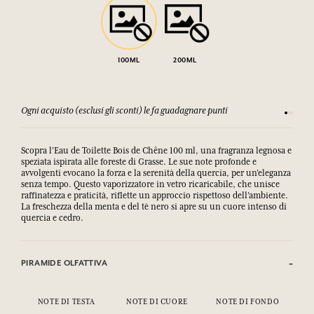
100ML
200ML
Ogni acquisto (esclusi gli sconti) le fa guadagnare punti
Consulta
Scopra l’Eau de Toilette Bois de Chêne 100 ml, una fragranza legnosa e
speziata ispirata alle foreste di Grasse. Le sue note profonde e
avvolgenti evocano la forza e la serenità della quercia, per un’eleganza
senza tempo. Questo vaporizzatore in vetro ricaricabile, che unisce
raffinatezza e praticità, riflette un approccio rispettoso dell’ambiente.
La freschezza della menta e del tè nero si apre su un cuore intenso di
quercia e cedro.
PIRAMIDE OLFATTIVA
NOTE DI TESTA
NOTE DI CUORE
NOTE DI FONDO