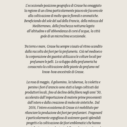
L'eccezionale posizione geografica di Grasse ha omaggiato
la regione di un clima particolarmente piacevole favorevole
alla coltivazione di molte specie floreali e aromatiche.
Beneficiando del sole del sud della Francia, della mitezza del
Mediterraneo, della freschezza notturna legata
all'altitudine e all'abbondanza di corsi d'acqua, la città
gode di un microclima eccezionale.
Tra terra e mare, Grasse ha sempre vissuto al ritmo scandito
dalla raccolta dei fiori per la profumeria. Già nel medioevo
la corporazione dei guantai utilizzava le colture locali per
profumare le pelli. Lo sviluppo della profumeria ha
consacrato la coltivazione delle piante da profumo nel
know-how ancestrale di Grasse.
La rosa di maggio, il gelsomino, la tuberosa, la violetta e
persino i fiori d'arancio sono stati a lungo coltivati dai
produttori locali, fino al declino della filiera negli anni '50,
accelerato dall'importazione di materie prime provenienti
dall'estero e dalla creazione di molecole sintetiche. Dal
2016, l'intero ecosistema di Grasse si è mobilitato per
rilanciare la produzione dei fiori per profumieri. Fragonard
è particolarmente orgogliosa di sostenere questi splendidi
progetti e la coltivazione dei fiori emblematici che hanno