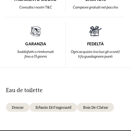
Consulta i nostri T&C
Campioni gratuiti nel paccho
GARANZIA
FEDELTÀ
Soddisfatti o rimborsati
Ogni acquisto (esclusi gli sconti)
fino a 15 giorni
li fa guadagnare punti
Eau de toilette
Donne
Erbario Di Fragonard
Bois De Chêne