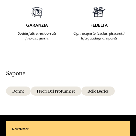
GARANZIA
FEDELTÀ
Soddisfatti o rimborsati
Ogni acquisto (esclusi gli sconti)
fino a 15 giorni
li fa guadagnare punti
Sapone
Donne
I Fiori Del Profumiere
Belle D'Arles
Newsletter