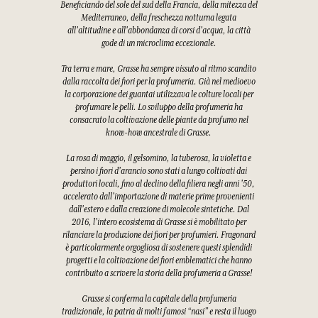
Beneficiando del sole del sud della Francia, della mitezza del
Mediterraneo, della freschezza notturna legata
all'altitudine e all'abbondanza di corsi d'acqua, la città
gode di un microclima eccezionale.
Tra terra e mare, Grasse ha sempre vissuto al ritmo scandito
dalla raccolta dei fiori per la profumeria. Già nel medioevo
la corporazione dei guantai utilizzava le colture locali per
profumare le pelli. Lo sviluppo della profumeria ha
consacrato la coltivazione delle piante da profumo nel
know-how ancestrale di Grasse.
La rosa di maggio, il gelsomino, la tuberosa, la violetta e
persino i fiori d'arancio sono stati a lungo coltivati dai
produttori locali, fino al declino della filiera negli anni '50,
accelerato dall'importazione di materie prime provenienti
dall'estero e dalla creazione di molecole sintetiche. Dal
2016, l'intero ecosistema di Grasse si è mobilitato per
rilanciare la produzione dei fiori per profumieri. Fragonard
è particolarmente orgogliosa di sostenere questi splendidi
progetti e la coltivazione dei fiori emblematici che hanno
contribuito a scrivere la storia della profumeria a Grasse!
Grasse si conferma la capitale della profumeria
tradizionale, la patria di molti famosi “nasi” e resta il luogo