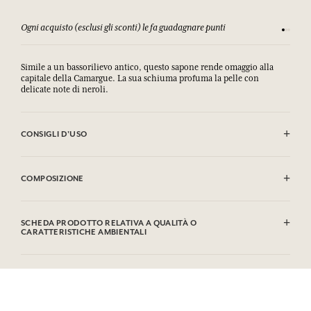
Ogni acquisto (esclusi gli sconti) le fa guadagnare punti
Consulta
Simile a un bassorilievo antico, questo sapone rende omaggio alla
capitale della Camargue. La sua schiuma profuma la pelle con
delicate note di neroli.
CONSIGLI D'USO
EVITARE IL CONTATTO CON GLI OCCHI. IN CASO DI CONTATTO CON
GLI OCCHI SCIACQUARE ACCURATAMENTE.
COMPOSIZIONE
Sodium Palmate, Sodium Palm Kernelate, Aqua (Water), Parfum
(Fragrance), CI 77891 (Titanium Dioxide), Palm Kernel Acid,
SCHEDA PRODOTTO RELATIVA A QUALITÀ O
Glycerin, Sodium Chloride, Tetrasodium Etidronate, Linalool,
CARATTERISTICHE AMBIENTALI
Geraniol, Limonene, Citronellol, Cynnamyl Alcohol, Coumarin,
Benzyl Alcohol. Questa lista può essere oggetto di modifiche, si prega
Tabella informativa
di conservare l'imballaggio del prodotto acquistato.
Si prega di consultare le qualità o le caratteristiche ambientali
clic qui
facendo
.