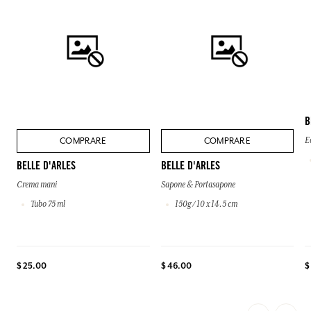
B
COMPRARE
COMPRARE
E
BELLE D'ARLES
BELLE D'ARLES
Crema mani
Sapone & Portasapone
Tubo 75 ml
150g / 10 x 14.5 cm
$
$ 25.00
$ 46.00