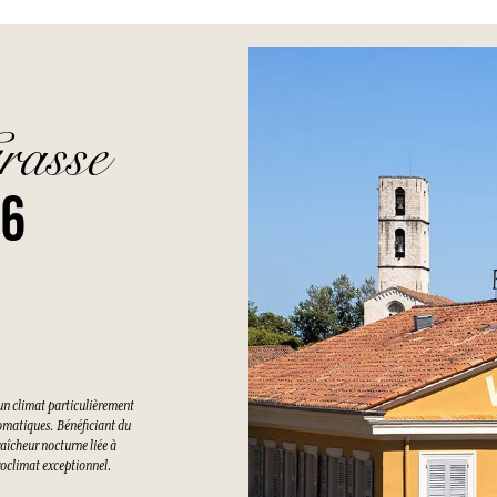
rasse
26
un climat particulièrement
romatiques. Bénéficiant du
raîcheur nocturne liée à
croclimat exceptionnel.