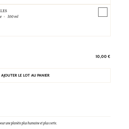
RLES
te
100 ml
10,00 €
AJOUTER LE LOT AU PANIER
our une planète plus humaine et plus verte.