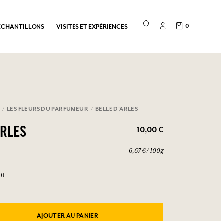
0
ÉCHANTILLONS
VISITES ET EXPÉRIENCES
E
LES FLEURS DU PARFUMEUR
BELLE D'ARLES
10,00 €
ARLES
6,67 € / 100g
50
AJOUTER AU PANIER