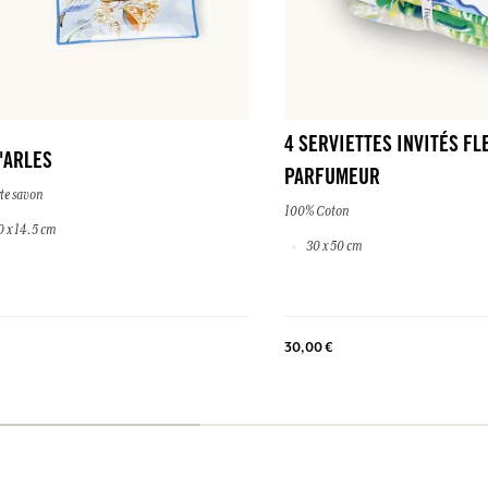
4 SERVIETTES INVITÉS FL
'ARLES
PARFUMEUR
te savon
100% Coton
0 x 14.5 cm
30 x 50 cm
30,00 €