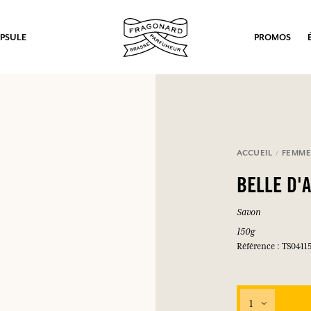
PSULE
PROMOS
ACCUEIL
FEMM
BELLE D'
Savon
150g
Référence : TS0411
1
ux.