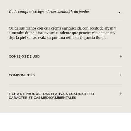
Consulta nuestros T&C
Sat
Cuida sus manos con esta crema enriquecida con aceite de argán y
almendra dulce. Una textura fundente que penetra rápidamente y
deja la piel suave, realzada por una refinada fragancia floral.
CONSEJOS DE USO
.
COMPONENTES
Aqua (water), glycerin, coco-caprylate/caprate, butyrospermum parkii
butter, polyglyceryl-6 distearate, glyceryl stearate SE, prunus
FICHA DE PRODUCTOS RELATIVA A CUALIDADES O
armeniaca kernel oil, parfum (fragrance), cetyl alcohol, caprylyl
CARACTERÍSTICAS MEDIOAMBIENTALES
glycol, acrylates/C10-30 alkyl acrylate crosspolymer, avena sativa (Oat)
Kernel Flour, ethylhexylglycerin, tocopherol, helianthus annuus
Tabla de información
seed oil, panthenol, sodium hydroxide, linalool, limonene,
Por favor, consulte las cualidades o características medioambientales
hydroxycitronellal, geraniol, citronellol
clic aquí
haciendo
.
Más del 95% de ingredientes de origen natural