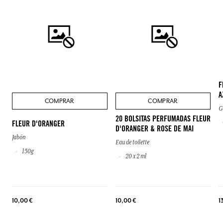
F
A
COMPRAR
COMPRAR
G
20 BOLSITAS PERFUMADAS FLEUR
FLEUR D'ORANGER
D'ORANGER & ROSE DE MAI
Jabón
Eau de toilette
150g
20 x 2 ml
10,00 €
10,00 €
1