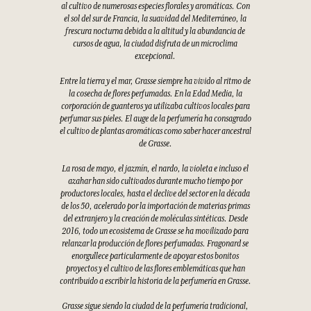
al cultivo de numerosas especies florales y aromáticas. Con
el sol del sur de Francia, la suavidad del Mediterráneo, la
frescura nocturna debida a la altitud y la abundancia de
cursos de agua, la ciudad disfruta de un microclima
excepcional.
Entre la tierra y el mar, Grasse siempre ha vivido al ritmo de
la cosecha de flores perfumadas. En la Edad Media, la
corporación de guanteros ya utilizaba cultivos locales para
perfumar sus pieles. El auge de la perfumería ha consagrado
el cultivo de plantas aromáticas como saber hacer ancestral
de Grasse.
La rosa de mayo, el jazmín, el nardo, la violeta e incluso el
azahar han sido cultivados durante mucho tiempo por
productores locales, hasta el declive del sector en la década
de los 50, acelerado por la importación de materias primas
del extranjero y la creación de moléculas sintéticas. Desde
2016, todo un ecosistema de Grasse se ha movilizado para
relanzar la producción de flores perfumadas. Fragonard se
enorgullece particularmente de apoyar estos bonitos
proyectos y el cultivo de las flores emblemáticas que han
contribuido a escribir la historia de la perfumería en Grasse.
Grasse sigue siendo la ciudad de la perfumería tradicional,