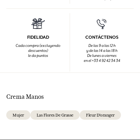
FIDELIDAD
CONTÁCTENOS
Cada compra (excluyendo
De las 9 a las 12 h
descuentos)
y de las 14 a las 18 h
le da puntos
De lunes a viernes
en el +33 4 92 42 34 34
Crema Manos
Mujer
Las Flores De Grasse
Fleur D'oranger