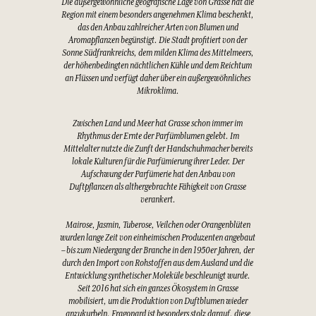
Die außergewöhnliche geografische Lage von Grasse hat die
Region mit einem besonders angenehmen Klima beschenkt,
das den Anbau zahlreicher Arten von Blumen und
Aromapflanzen begünstigt. Die Stadt profitiert von der
Sonne Südfrankreichs, dem milden Klima des Mittelmeers,
der höhenbedingten nächtlichen Kühle und dem Reichtum
an Flüssen und verfügt daher über ein außergewöhnliches
Mikroklima.
Zwischen Land und Meer hat Grasse schon immer im
Rhythmus der Ernte der Parfümblumen gelebt. Im
Mittelalter nutzte die Zunft der Handschuhmacher bereits
lokale Kulturen für die Parfümierung ihrer Leder. Der
Aufschwung der Parfümerie hat den Anbau von
Duftpflanzen als althergebrachte Fähigkeit von Grasse
verankert.
Mairose, Jasmin, Tuberose, Veilchen oder Orangenblüten
wurden lange Zeit von einheimischen Produzenten angebaut
– bis zum Niedergang der Branche in den 1950er Jahren, der
durch den Import von Rohstoffen aus dem Ausland und die
Entwicklung synthetischer Moleküle beschleunigt wurde.
Seit 2016 hat sich ein ganzes Ökosystem in Grasse
mobilisiert, um die Produktion von Duftblumen wieder
anzukurbeln. Fragonard ist besonders stolz darauf, diese