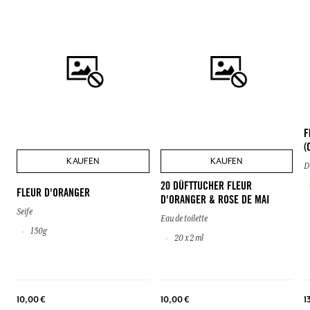
F
(
KAUFEN
KAUFEN
D
20 DÜFTTUCHER FLEUR
FLEUR D'ORANGER
D'ORANGER & ROSE DE MAI
Seife
Eau de toilette
150g
20 x 2 ml
10,00 €
10,00 €
1