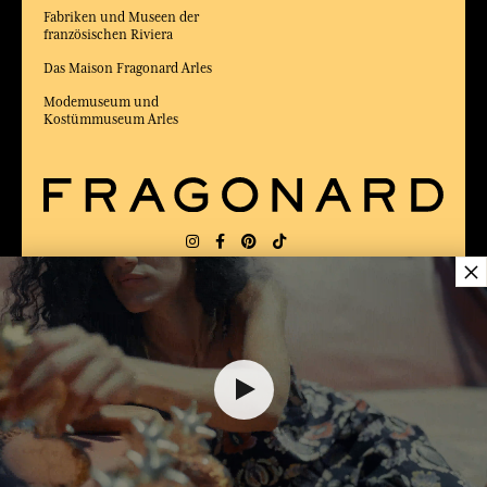
Fabriken und Museen der
französischen Riviera
Das Maison Fragonard Arles
Modemuseum und
Kostümmuseum Arles
×
LIEFERUNG:
FR
SPRACHE:
DE
12,00 €
ZUM BESTEN ONLINE-COMMERCE-SITE
2025 vom Magazin Capital gewählt