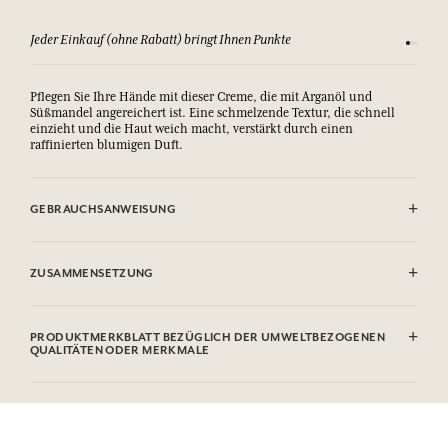
Jeder Einkauf (ohne Rabatt) bringt Ihnen Punkte
Sehen Si
Pflegen Sie Ihre Hände mit dieser Creme, die mit Arganöl und
Süßmandel angereichert ist. Eine schmelzende Textur, die schnell
einzieht und die Haut weich macht, verstärkt durch einen
raffinierten blumigen Duft.
GEBRAUCHSANWEISUNG
.
ZUSAMMENSETZUNG
Aqua (Water), Glycerin, Caprylic/Capric Triglyceride, Polyglyceryl-6
Distearate, Decyl Oleate, Parfum (Fragrance), Glyceryl Stearate Se,
PRODUKTMERKBLATT BEZÜGLICH DER UMWELTBEZOGENEN
Palmitic Acid, Stearic Acid, Oryza Sativa (Rice) Starch,
QUALITÄTEN ODER MERKMALE
Microcrystalline Cellulose, Prunus Amygdalus Dulcis (Sweet Almond)
Oil, Aloe Barbadensis Leaf Powder, Cetyl Alcohol, Xanthan Gum,
Informationstabelle
Potassium Sorbate, Sodium Benzoate, Sodium Stearoyl Glutamate,
Bitte konsultieren Sie die Umweltqualitäten oder -merkmale, indem
Tocopherol, Helianthus Annuus (Sunflower) Seed Oil, Cellulose
Sie hier klicken
.
Gum, Citric Acid, Hydrogenated Palm Glycerides Citrate, Linalool,
Limonene, Hydroxycitronellal, Geraniol, Citronellol