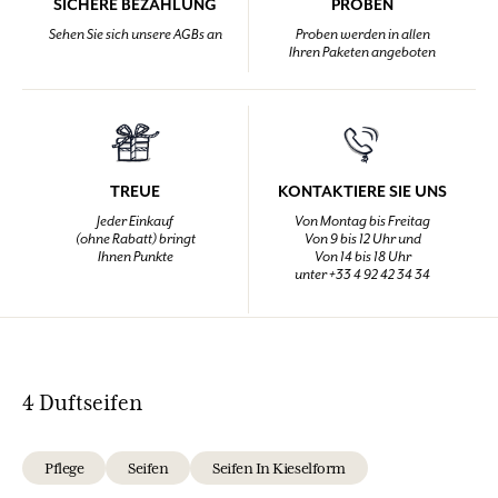
SICHERE BEZAHLUNG
PROBEN
Sehen Sie sich unsere AGBs an
Proben werden in allen
Ihren Paketen angeboten
TREUE
KONTAKTIERE SIE UNS
Jeder Einkauf
Von Montag bis Freitag
(ohne Rabatt) bringt
Von 9 bis 12 Uhr und
Ihnen Punkte
Von 14 bis 18 Uhr
unter +33 4 92 42 34 34
4 Duftseifen
Pflege
Seifen
Seifen In Kieselform