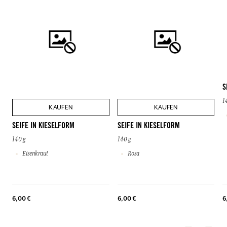
S
1
KAUFEN
KAUFEN
SEIFE IN KIESELFORM
SEIFE IN KIESELFORM
140 g
140 g
Eisenkraut
Rosa
6,00 €
6,00 €
6