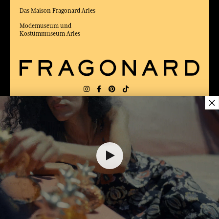
Das Maison Fragonard Arles
Modemuseum und
Kostümmuseum Arles
×
LIEFERUNG:
FR
SPRACHE:
DE
17,00 €
ZUM BESTEN ONLINE-COMMERCE-SITE
2025 vom Magazin Capital gewählt
DEM WARENKORB HINZUFÜGEN
1