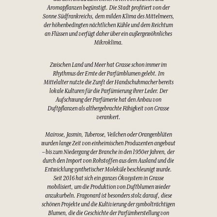
Aromapflanzen begünstigt. Die Stadt profitiert von der
Sonne Südfrankreichs, dem milden Klima des Mittelmeers,
der höhenbedingten nächtlichen Kühle und dem Reichtum
an Flüssen und verfügt daher über ein außergewöhnliches
Mikroklima.
Zwischen Land und Meer hat Grasse schon immer im
Rhythmus der Ernte der Parfümblumen gelebt. Im
Mittelalter nutzte die Zunft der Handschuhmacher bereits
lokale Kulturen für die Parfümierung ihrer Leder. Der
Aufschwung der Parfümerie hat den Anbau von
Duftpflanzen als althergebrachte Fähigkeit von Grasse
verankert.
Mairose, Jasmin, Tuberose, Veilchen oder Orangenblüten
wurden lange Zeit von einheimischen Produzenten angebaut
– bis zum Niedergang der Branche in den 1950er Jahren, der
durch den Import von Rohstoffen aus dem Ausland und die
Entwicklung synthetischer Moleküle beschleunigt wurde.
Seit 2016 hat sich ein ganzes Ökosystem in Grasse
mobilisiert, um die Produktion von Duftblumen wieder
anzukurbeln. Fragonard ist besonders stolz darauf, diese
schönen Projekte und die Kultivierung der symbolträchtigen
Blumen, die die Geschichte der Parfümherstellung von