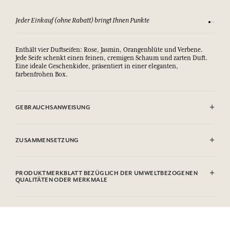
Jeder Einkauf (ohne Rabatt) bringt Ihnen Punkte
Sehen Si
Enthält vier Duftseifen: Rose, Jasmin, Orangenblüte und Verbene.
Jede Seife schenkt einen feinen, cremigen Schaum und zarten Duft.
Eine ideale Geschenkidee, präsentiert in einer eleganten,
farbenfrohen Box.
GEBRAUCHSANWEISUNG
AUGENKONTAKT VERMEIDEN.
ZUSAMMENSETZUNG
Jasmin
Sodium Tallowate, Sodium Cocoate, Aqua (Water), Parfum
PRODUKTMERKBLATT BEZÜGLICH DER UMWELTBEZOGENEN
(Fragrance), Glycerin, Sodium Chloride, Benzyl Salicylate, Sodium
QUALITÄTEN ODER MERKMALE
Hydroxide, Hexyl Cinnamal, Linalool, Benzyl Benzoate, Etidronic
Acid, Eugenol, CI 77891 (Titanium dioxide).
Informationstabelle
Bitte konsultieren Sie die Umweltqualitäten oder -merkmale, indem
Verveine
Sie hier klicken
.
Sodium Tallowate, Sodium Cocoate, Aqua (Water), Parfum
(Fragrance), Glycerin, Sodium Chloride, Sodium Hydroxide,