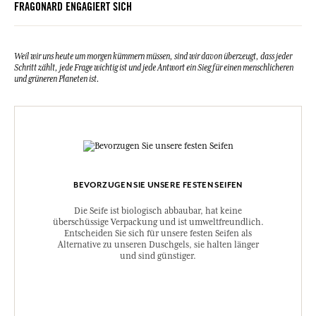
FRAGONARD ENGAGIERT SICH
Etidronic Acid, Hexyl Cinnamal, Limonene, Citral, Geraniol, CI
77891 (Titanium dioxide).
Lavande
Sodium Tallowate, Sodium Cocoate, Aqua (Water), Parfum
Weil wir uns heute um morgen kümmern müssen, sind wir davon überzeugt, dass jeder
(Fragrance), Glycerin, Sodium Chloride, Sodium Hydroxide,
Schritt zählt, jede Frage wichtig ist und jede Antwort ein Sieg für einen menschlicheren
Etidronic Acid, Linalool, Limonene, Geraniol, CI 77891 (Titanium
und grüneren Planeten ist.
dioxide), CI 17200 (D&C Red 33), CI 42090 (Fd&C Blue 1).
Rose
Sodium Tallowate, Sodium Cocoate, Aqua (Water), Parfum
(Fragrance), Glycerin, Sodium Chloride, Sodium Hydroxide,
Etidronic Acid, Geraniol, Citronellol, Eugenol, Cinnamyl Alcohol, CI
77891 (Titanium dioxide), CI 17200 (D&C Red 33).
Diese Liste kann Änderungen unterzogen werden, bitte sehen Sie die
BEVORZUGEN SIE UNSERE FESTEN SEIFEN
Verpackung des gekauften Produkts ein.
Die Seife ist biologisch abbaubar, hat keine
überschüssige Verpackung und ist umweltfreundlich.
Entscheiden Sie sich für unsere festen Seifen als
Alternative zu unseren Duschgels, sie halten länger
und sind günstiger.