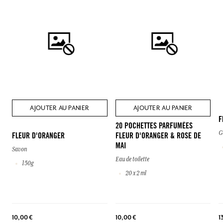
AJOUTER AU PANIER
AJOUTER AU PANIER
F
20 POCHETTES PARFUMÉES
G
FLEUR D'ORANGER
FLEUR D'ORANGER & ROSE DE
MAI
Savon
Eau de toilette
150g
20 x 2 ml
1
10,00 €
10,00 €