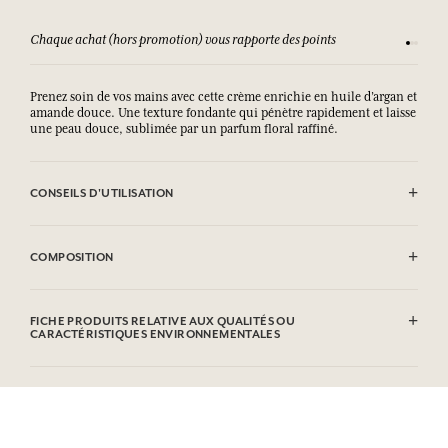
Chaque achat (hors promotion) vous rapporte des points
Consult
Prenez soin de vos mains avec cette crème enrichie en huile d’argan et
amande douce. Une texture fondante qui pénètre rapidement et laisse
une peau douce, sublimée par un parfum floral raffiné.
CONSEILS D'UTILISATION
.
COMPOSITION
Aqua (Water), Glycerin, Caprylic/Capric Triglyceride, Polyglyceryl-6
Distearate, Decyl Oleate, Parfum (Fragrance), Glyceryl Stearate Se,
FICHE PRODUITS RELATIVE AUX QUALITÉS OU
Palmitic Acid, Stearic Acid, Oryza Sativa (Rice) Starch,
CARACTÉRISTIQUES ENVIRONNEMENTALES
Microcrystalline Cellulose, Prunus Amygdalus Dulcis (Sweet Almond)
Oil, Aloe Barbadensis Leaf Powder, Cetyl Alcohol, Xanthan Gum,
Tableau d'information
Potassium Sorbate, Sodium Benzoate, Sodium Stearoyl Glutamate,
Veuillez consulter les qualités ou caractéristiques environnementales
Tocopherol, Helianthus Annuus (Sunflower) Seed Oil, Cellulose
cliquant ici
en
.
Gum, Citric Acid, Hydrogenated Palm Glycerides Citrate, Linalool,
Limonene, Hydroxycitronellal, Geraniol, Citronellol