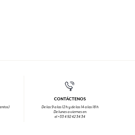
CONTÁCTENOS
entos)
De las 9 a las 12 h y de las 14 a las 18 h
De lunes a viernes en
el +33 4 92 42 34 34