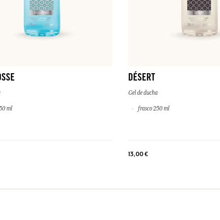
OSSE
DÉSERT
a
Gel de ducha
50 ml
frasco 250 ml
13,00 €