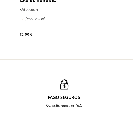
EAU DE HONGRIE
Gel de ducha
frasco 250 ml
13,00 €
PAGO SEGUROS
Consulta nuestros T&C