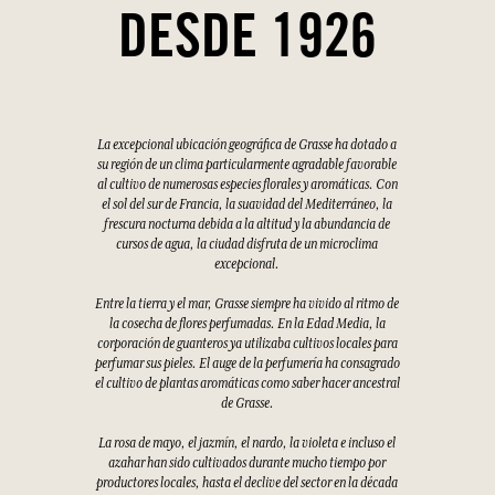
DESDE 1926
La excepcional ubicación geográfica de Grasse ha dotado a
su región de un clima particularmente agradable favorable
al cultivo de numerosas especies florales y aromáticas. Con
el sol del sur de Francia, la suavidad del Mediterráneo, la
frescura nocturna debida a la altitud y la abundancia de
cursos de agua, la ciudad disfruta de un microclima
excepcional.
Entre la tierra y el mar, Grasse siempre ha vivido al ritmo de
la cosecha de flores perfumadas. En la Edad Media, la
corporación de guanteros ya utilizaba cultivos locales para
perfumar sus pieles. El auge de la perfumería ha consagrado
el cultivo de plantas aromáticas como saber hacer ancestral
de Grasse.
La rosa de mayo, el jazmín, el nardo, la violeta e incluso el
azahar han sido cultivados durante mucho tiempo por
productores locales, hasta el declive del sector en la década