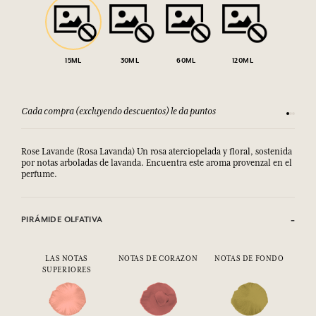
15ML
30ML
60ML
120ML
Cada compra (excluyendo descuentos) le da puntos
Consult
Rose Lavande (Rosa Lavanda) Un rosa aterciopelada y floral, sostenida
por notas arboladas de lavanda.
Encuentra este aroma provenzal en el 
perfume.
PIRÁMIDE OLFATIVA
LAS NOTAS
NOTAS DE CORAZON
NOTAS DE FONDO
SUPERIORES