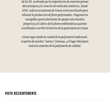
de los 50, acelerado por la importación de materias primas
del extranjero y la creación de moléculas sintéticas. Desde
2016, todo un ecosistema de Grasse se ha movilizado para
relanzar la producción de flores perfumadas. Fragonard se
enorgullece particularmente de apoyar estos bonitos
proyectos y el cultivo de las flores emblemáticas que han
contribuido a escribir la historia de la perfumería en Grasse.
Grasse sigue siendo la ciudad de la perfumería tradicional,
la patria de muchas “narices” famosas, y el lugar ideal para
todos los amantes de la perfumería de calidad.
VISTO RECIENTEMENTE