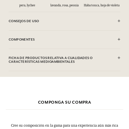
pera, lychee
lavanda, rosa, peonía
Haba tonca, hoja de violeta
CONSEJOS DE USO
INFLAMABLE: No vaporizar hacia una llama.
COMPONENTES
Alcohol denat (SD Alcohol 39C), Parfum (Fragrance), Aqua (Water),
Linalool, Geraniol, Citronellol, Limonene, Coumarin, Citral. Esta
FICHA DE PRODUCTOS RELATIVA A CUALIDADES O
lista puede ser objeto de modificaciones. Consultar el embalaje del
CARACTERÍSTICAS MEDIOAMBIENTALES
producto comprado.
Tabla de información
Por favor, consulte las cualidades o características medioambientales
clic aquí
haciendo
.
COMPONGA SU COMPRA
Cree su composición en la gama para una experiencia aún más rica