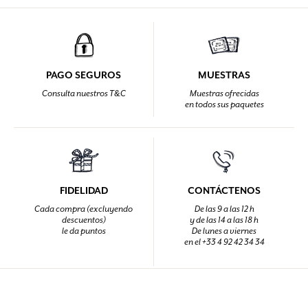
PAGO SEGUROS
MUESTRAS
Consulta nuestros T&C
Muestras ofrecidas
en todos sus paquetes
FIDELIDAD
CONTÁCTENOS
Cada compra (excluyendo
De las 9 a las 12 h
descuentos)
y de las 14 a las 18 h
le da puntos
De lunes a viernes
en el +33 4 92 42 34 34