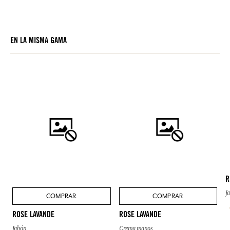
EN LA MISMA GAMA
R
J
COMPRAR
COMPRAR
ROSE LAVANDE
ROSE LAVANDE
Jabón
Crema manos