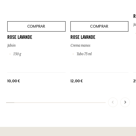
R
J
COMPRAR
COMPRAR
ROSE LAVANDE
ROSE LAVANDE
Jabón
Crema manos
150 g
Tubo 75 ml
10,00 €
12,00 €
2