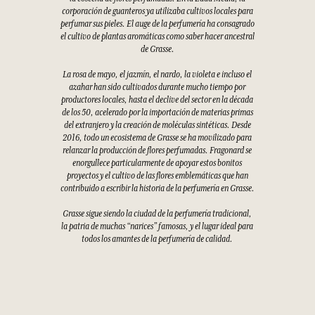
corporación de guanteros ya utilizaba cultivos locales para
perfumar sus pieles. El auge de la perfumería ha consagrado
el cultivo de plantas aromáticas como saber hacer ancestral
de Grasse.
La rosa de mayo, el jazmín, el nardo, la violeta e incluso el
azahar han sido cultivados durante mucho tiempo por
productores locales, hasta el declive del sector en la década
de los 50, acelerado por la importación de materias primas
del extranjero y la creación de moléculas sintéticas. Desde
2016, todo un ecosistema de Grasse se ha movilizado para
relanzar la producción de flores perfumadas. Fragonard se
enorgullece particularmente de apoyar estos bonitos
proyectos y el cultivo de las flores emblemáticas que han
contribuido a escribir la historia de la perfumería en Grasse.
Grasse sigue siendo la ciudad de la perfumería tradicional,
la patria de muchas “narices” famosas, y el lugar ideal para
todos los amantes de la perfumería de calidad.