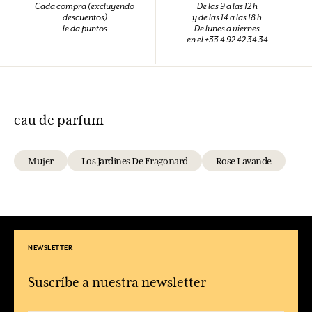
Cada compra (excluyendo
De las 9 a las 12 h
descuentos)
y de las 14 a las 18 h
le da puntos
De lunes a viernes
en el +33 4 92 42 34 34
eau de parfum
Mujer
Los Jardines De Fragonard
Rose Lavande
NEWSLETTER
Suscríbe a nuestra newsletter