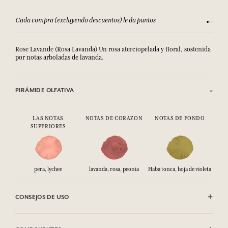
Cada compra (excluyendo descuentos) le da puntos
Consult
Rose Lavande (Rosa Lavanda) Un rosa aterciopelada y floral, sostenida
por notas arboladas de lavanda.
PIRÁMIDE OLFATIVA
LAS NOTAS
NOTAS DE CORAZON
NOTAS DE FONDO
SUPERIORES
pera, lychee
lavanda, rosa, peonía
Haba tonca, hoja de violeta
CONSEJOS DE USO
INFLAMABLE: No vaporizar hacia una llama.