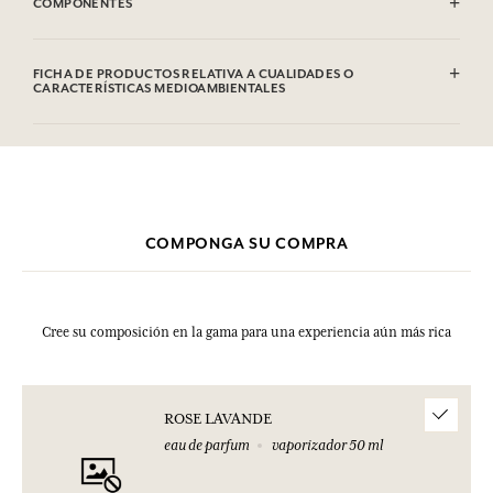
COMPONENTES
Alcohol denat (SD Alcohol 39C), Aqua (Water), Parfum (Fragrance),
Linalool, Geraniol, Citronellol, Limonene, Coumarin, Citral. Esta
FICHA DE PRODUCTOS RELATIVA A CUALIDADES O
lista puede ser objeto de modificaciones. Consultar el embalaje del
CARACTERÍSTICAS MEDIOAMBIENTALES
producto comprado.
Tabla de información
Por favor, consulte las cualidades o características medioambientales
clic aquí
haciendo
.
COMPONGA SU COMPRA
Cree su composición en la gama para una experiencia aún más rica
ROSE LAVANDE
eau de parfum
vaporizador 50 ml