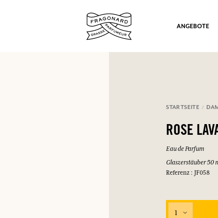
ANGEBOTE
STARTSEITE
DA
ation
ROSE LAV
Eau de Parfum
Glaszerstäuber 50 
Referenz : JF058
nd Geschenke.
1