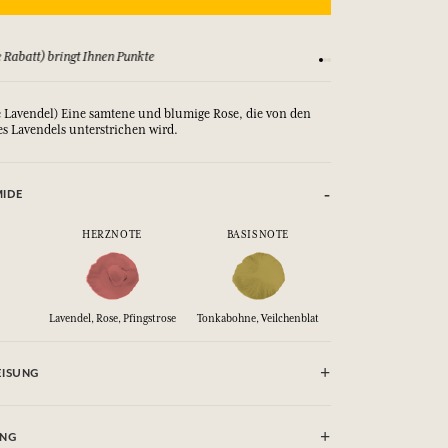
 Rabatt) bringt Ihnen Punkte
Sehen Sie sich unsere
 Lavendel) Eine samtene und blumige Rose, die von den
s Lavendels unterstrichen wird.
MIDE
HERZNOTE
BASISNOTE
Lavendel, Rose, Pfingstrose
Tonkabohne, Veilchenblat
ISUNG
ht gegen Flammen sprühen.
UNG