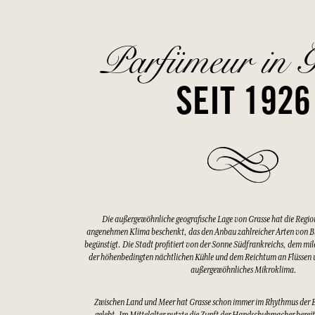
Parfümeur in G
SEIT 1926
Die außergewöhnliche geografische Lage von Grasse hat die Regio
angenehmen Klima beschenkt, das den Anbau zahlreicher Arten von 
begünstigt. Die Stadt profitiert von der Sonne Südfrankreichs, dem mi
der höhenbedingten nächtlichen Kühle und dem Reichtum an Flüssen u
außergewöhnliches Mikroklima.
Zwischen Land und Meer hat Grasse schon immer im Rhythmus der 