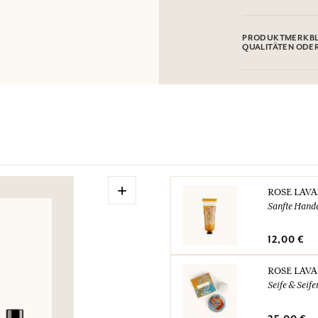
Alcohol denat (SD 
Geraniol, Citronel
PRODUKTMERKBL
Änderungen unterzo
QUALITÄTEN ODE
Produkts ein.
Informationstabelle
Bitte konsultieren
klicken
.
+
ROSE LAV
Sanfte Hand
12,00 €
ROSE LAV
Seife & Seife