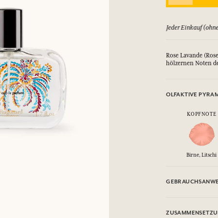
EINWÄHLEN
ld zurück, bis zu 15 Tage
Jeder Einkauf (ohne
nd Geschenke.
nd Geschenke.
nd Geschenke.
nd Geschenke.
Rose Lavande (Rose
hölzernen Noten de
EINWÄHLEN
EINWÄHLEN
EINWÄHLEN
EINWÄHLEN
OLFAKTIVE PYRA
KOPFNOTE
Birne, Litschi
GEBRAUCHSANWE
ENTFLAMMBAR: Nic
ZUSAMMENSETZ