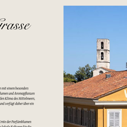
rasse
n mit einem besonders
Blumen und Aromapflanzen
lden Klima des Mittelmeers,
nd verfügt daher über ein
Ernte der Parfümblumen