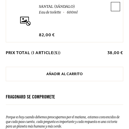
SANTAL (SÁNDALO)
Eau de toilette
600ml
82,00 €
PRIX TOTAL (
1
ARTICLE(S))
38,00 €
AÑADIR AL CARRITO
FRAGONARD SE COMPROMETE
Porque es hoy cuando debemos preocuparnos por el mañana, estamos convencidos de
que cada paso cuenta, cada pregunta es importante y cada respuesta es una victoria
para un planeta más humano y más verde.