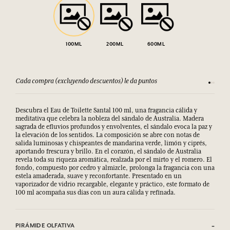
100ML
200ML
600ML
Cada compra (excluyendo descuentos) le da puntos
Consult
Descubra el Eau de Toilette Santal 100 ml, una fragancia cálida y
meditativa que celebra la nobleza del sándalo de Australia. Madera
sagrada de efluvios profundos y envolventes, el sándalo evoca la paz y
la elevación de los sentidos. La composición se abre con notas de
salida luminosas y chispeantes de mandarina verde, limón y ciprés,
aportando frescura y brillo. En el corazón, el sándalo de Australia
revela toda su riqueza aromática, realzada por el mirto y el romero. El
fondo, compuesto por cedro y almizcle, prolonga la fragancia con una
estela amaderada, suave y reconfortante. Presentado en un
vaporizador de vidrio recargable, elegante y práctico, este formato de
100 ml acompaña sus días con un aura cálida y refinada.
PIRÁMIDE OLFATIVA