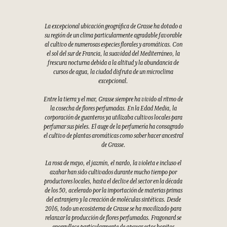
La excepcional ubicación geográfica de Grasse ha dotado a
su región de un clima particularmente agradable favorable
al cultivo de numerosas especies florales y aromáticas. Con
el sol del sur de Francia, la suavidad del Mediterráneo, la
frescura nocturna debida a la altitud y la abundancia de
cursos de agua, la ciudad disfruta de un microclima
excepcional.
Entre la tierra y el mar, Grasse siempre ha vivido al ritmo de
la cosecha de flores perfumadas. En la Edad Media, la
corporación de guanteros ya utilizaba cultivos locales para
perfumar sus pieles. El auge de la perfumería ha consagrado
el cultivo de plantas aromáticas como saber hacer ancestral
de Grasse.
La rosa de mayo, el jazmín, el nardo, la violeta e incluso el
azahar han sido cultivados durante mucho tiempo por
productores locales, hasta el declive del sector en la década
de los 50, acelerado por la importación de materias primas
del extranjero y la creación de moléculas sintéticas. Desde
2016, todo un ecosistema de Grasse se ha movilizado para
relanzar la producción de flores perfumadas. Fragonard se