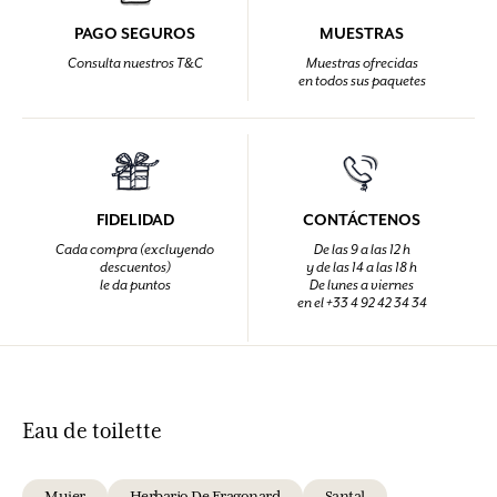
PAGO SEGUROS
MUESTRAS
Consulta nuestros T&C
Muestras ofrecidas
en todos sus paquetes
FIDELIDAD
CONTÁCTENOS
Cada compra (excluyendo
De las 9 a las 12 h
descuentos)
y de las 14 a las 18 h
le da puntos
De lunes a viernes
en el +33 4 92 42 34 34
Eau de toilette
Mujer
Herbario De Fragonard
Santal