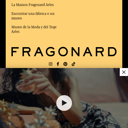
La Maison Fragonard Arles
Encontrar una fábrica o un
museo
Museo de la Moda y del Traje
Arles
×
ENTREGA:
FR
IDIOMA:
ES
38,00 €
ELEGIDO MEJOR SITIO DE COMERCIO
en Línea 2025 por la revista Capital