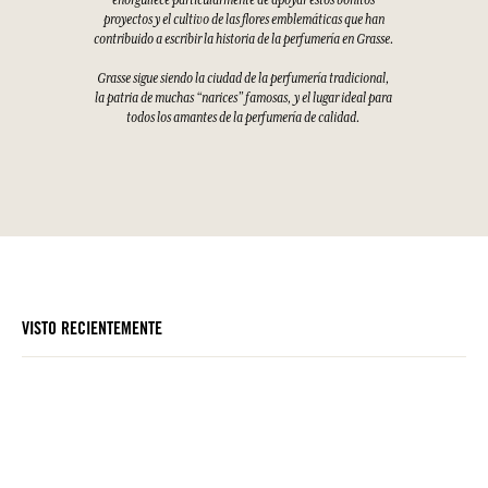
enorgullece particularmente de apoyar estos bonitos
proyectos y el cultivo de las flores emblemáticas que han
contribuido a escribir la historia de la perfumería en Grasse.
Grasse sigue siendo la ciudad de la perfumería tradicional,
la patria de muchas “narices” famosas, y el lugar ideal para
todos los amantes de la perfumería de calidad.
VISTO RECIENTEMENTE