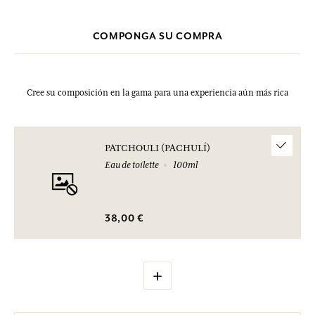
Esta lista puede ser objeto de modificaciones. Consultar el embalaje
del producto comprado.
COMPONGA SU COMPRA
Cree su composición en la gama para una experiencia aún más rica
PATCHOULI (PACHULÍ)
Eau de toilette
100ml
38,00 €
+