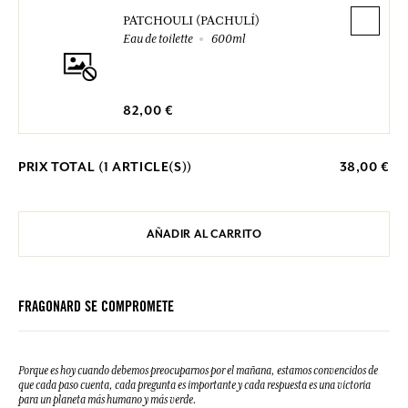
PATCHOULI (PACHULÍ)
Eau de toilette
600ml
82,00 €
PRIX TOTAL (
1
ARTICLE(S))
38,00 €
AÑADIR AL CARRITO
FRAGONARD SE COMPROMETE
Porque es hoy cuando debemos preocuparnos por el mañana, estamos convencidos de
que cada paso cuenta, cada pregunta es importante y cada respuesta es una victoria
para un planeta más humano y más verde.