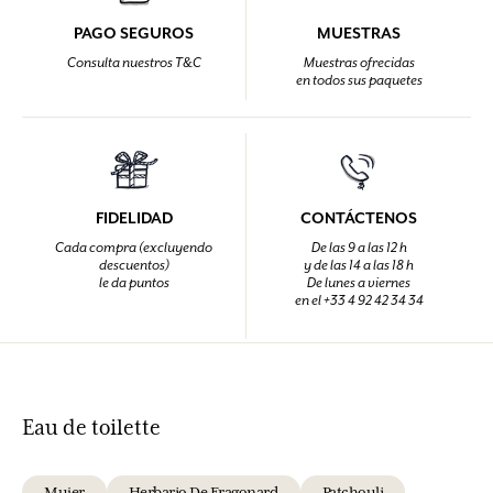
PAGO SEGUROS
MUESTRAS
Consulta nuestros T&C
Muestras ofrecidas
en todos sus paquetes
FIDELIDAD
CONTÁCTENOS
Cada compra (excluyendo
De las 9 a las 12 h
descuentos)
y de las 14 a las 18 h
le da puntos
De lunes a viernes
en el +33 4 92 42 34 34
Eau de toilette
Mujer
Herbario De Fragonard
Patchouli