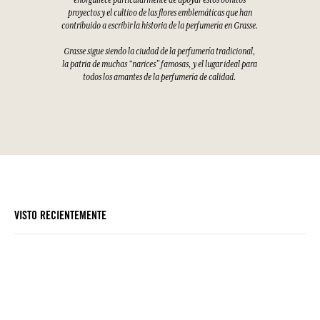
enorgullece particularmente de apoyar estos bonitos
proyectos y el cultivo de las flores emblemáticas que han
contribuido a escribir la historia de la perfumería en Grasse.
Grasse sigue siendo la ciudad de la perfumería tradicional,
la patria de muchas “narices” famosas, y el lugar ideal para
todos los amantes de la perfumería de calidad.
VISTO RECIENTEMENTE