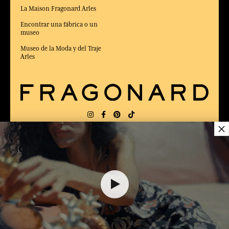
La Maison Fragonard Arles
Encontrar una fábrica o un
museo
Museo de la Moda y del Traje
Arles
×
ENTREGA:
FR
IDIOMA:
ES
38,00 €
ELEGIDO MEJOR SITIO DE COMERCIO
en Línea 2025 por la revista Capital