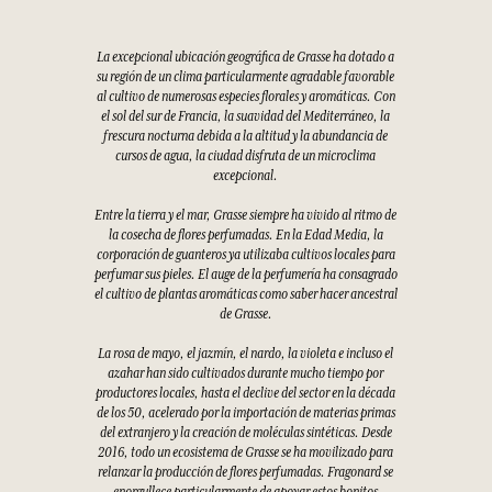
La excepcional ubicación geográfica de Grasse ha dotado a
su región de un clima particularmente agradable favorable
al cultivo de numerosas especies florales y aromáticas. Con
el sol del sur de Francia, la suavidad del Mediterráneo, la
frescura nocturna debida a la altitud y la abundancia de
cursos de agua, la ciudad disfruta de un microclima
excepcional.
Entre la tierra y el mar, Grasse siempre ha vivido al ritmo de
la cosecha de flores perfumadas. En la Edad Media, la
corporación de guanteros ya utilizaba cultivos locales para
perfumar sus pieles. El auge de la perfumería ha consagrado
el cultivo de plantas aromáticas como saber hacer ancestral
de Grasse.
La rosa de mayo, el jazmín, el nardo, la violeta e incluso el
azahar han sido cultivados durante mucho tiempo por
productores locales, hasta el declive del sector en la década
de los 50, acelerado por la importación de materias primas
del extranjero y la creación de moléculas sintéticas. Desde
2016, todo un ecosistema de Grasse se ha movilizado para
relanzar la producción de flores perfumadas. Fragonard se