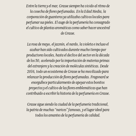
Entre la tierra y el mar, Grasse siempre ha vivido al ritmo de
la cosecha de flores perfumadas. En la Edad Media, la
corporación de guanteros ya utilizaba cultivos locales para
perfumar sus pieles. El auge de la perfumería ha consagrado
el cultivo de plantas aromáticas como saber hacer ancestral
de Grasse.
La rosa de mayo, el jazmín, el nardo, la violeta e incluso el
azahar han sido cultivados durante mucho tiempo por
productores locales, hasta el declive del sector en la década
de los 50, acelerado por la importación de materias primas
del extranjero y la creación de moléculas sintéticas. Desde
2016, todo un ecosistema de Grasse se ha movilizado para
relanzar la producción de flores perfumadas. Fragonard se
enorgullece particularmente de apoyar estos bonitos
proyectos y el cultivo de las flores emblemáticas que han
contribuido a escribir la historia de la perfumería en Grasse.
Grasse sigue siendo la ciudad de la perfumería tradicional,
la patria de muchas “narices” famosas, y el lugar ideal para
todos los amantes de la perfumería de calidad.