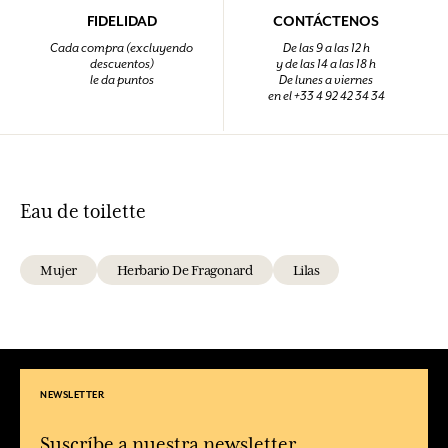
FIDELIDAD
CONTÁCTENOS
Cada compra (excluyendo
De las 9 a las 12 h
descuentos)
y de las 14 a las 18 h
le da puntos
De lunes a viernes
en el +33 4 92 42 34 34
Eau de toilette
Mujer
Herbario De Fragonard
Lilas
NEWSLETTER
Suscríbe a nuestra newsletter