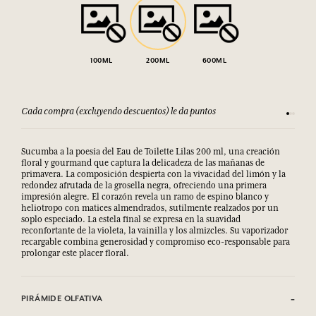
100ML
200ML
600ML
Cada compra (excluyendo descuentos) le da puntos
Consult
Sucumba a la poesía del Eau de Toilette Lilas 200 ml, una creación
floral y gourmand que captura la delicadeza de las mañanas de
primavera. La composición despierta con la vivacidad del limón y la
redondez afrutada de la grosella negra, ofreciendo una primera
impresión alegre. El corazón revela un ramo de espino blanco y
heliotropo con matices almendrados, sutilmente realzados por un
soplo especiado. La estela final se expresa en la suavidad
reconfortante de la violeta, la vainilla y los almizcles. Su vaporizador
recargable combina generosidad y compromiso eco-responsable para
prolongar este placer floral.
PIRÁMIDE OLFATIVA