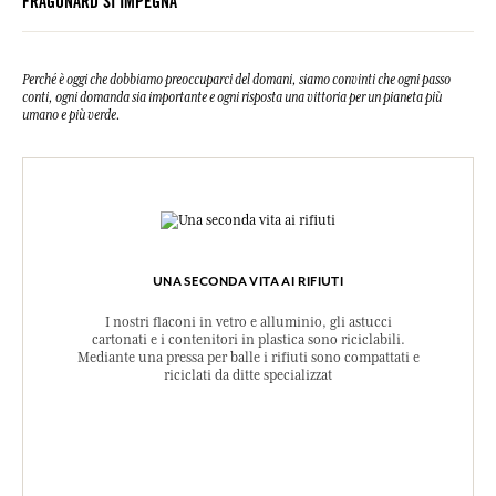
FRAGONARD SI IMPEGNA
Questa lista può essere oggetto di modifiche, si prega di conservare
l'imballaggio del prodotto acquistato.
Perché è oggi che dobbiamo preoccuparci del domani, siamo convinti che ogni passo
conti, ogni domanda sia importante e ogni risposta una vittoria per un pianeta più
umano e più verde.
UNA SECONDA VITA AI RIFIUTI
I nostri flaconi in vetro e alluminio, gli astucci
cartonati e i contenitori in plastica sono riciclabili.
Mediante una pressa per balle i rifiuti sono compattati e
riciclati da ditte specializzat