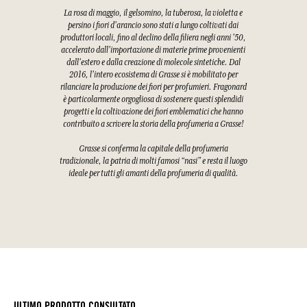
La rosa di maggio, il gelsomino, la tuberosa, la violetta e
persino i fiori d'arancio sono stati a lungo coltivati dai
produttori locali, fino al declino della filiera negli anni '50,
accelerato dall'importazione di materie prime provenienti
dall'estero e dalla creazione di molecole sintetiche. Dal
2016, l'intero ecosistema di Grasse si è mobilitato per
rilanciare la produzione dei fiori per profumieri. Fragonard
è particolarmente orgogliosa di sostenere questi splendidi
progetti e la coltivazione dei fiori emblematici che hanno
contribuito a scrivere la storia della profumeria a Grasse!
Grasse si conferma la capitale della profumeria
tradizionale, la patria di molti famosi “nasi” e resta il luogo
ideale per tutti gli amanti della profumeria di qualità.