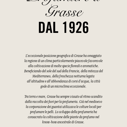
Grasse
DAL 1926
L'eccezionale posizione geografica di Grasse ha omaggiato
la regione di un clima particolarmente piacevole favorevole
alla coltivazione di molte specie floreali e aromatiche.
Beneficiando del sole del sud della Francia, della mitezza del
Mediterraneo, della freschezza notturna legata
all'altitudine e all'abbondanza di corsi d'acqua, la città
gode di un microclima eccezionale.
Tra terra e mare, Grasse ha sempre vissuto al ritmo scandito
dalla raccolta dei fiori per la profumeria. Già nel medioevo
la corporazione dei guantai utilizzava le colture locali per
profumare le pelli. Lo sviluppo della profumeria ha
consacrato la coltivazione delle piante da profumo nel
know-how ancestrale di Grasse.