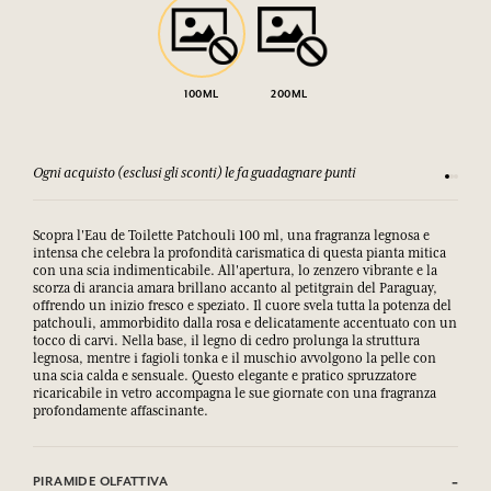
100ML
200ML
Ogni acquisto (esclusi gli sconti) le fa guadagnare punti
Consulta
Scopra l'Eau de Toilette Patchouli 100 ml, una fragranza legnosa e
intensa che celebra la profondità carismatica di questa pianta mitica
con una scia indimenticabile. All'apertura, lo zenzero vibrante e la
scorza di arancia amara brillano accanto al petitgrain del Paraguay,
offrendo un inizio fresco e speziato. Il cuore svela tutta la potenza del
patchouli, ammorbidito dalla rosa e delicatamente accentuato con un
tocco di carvi. Nella base, il legno di cedro prolunga la struttura
legnosa, mentre i fagioli tonka e il muschio avvolgono la pelle con
una scia calda e sensuale. Questo elegante e pratico spruzzatore
ricaricabile in vetro accompagna le sue giornate con una fragranza
profondamente affascinante.
PIRAMIDE OLFATTIVA