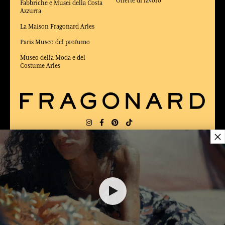
Offerte di lavoro
Fabbriche e Musei della Costa
Azzurra
La Maison Fragonard Arles
Paris Museo del profumo
Museo della Moda e del
Costume Arles
×
CONSEGNA:
US
LINGUA:
IT
$ 70.00
ELETTO MIGLIOR SITO DI COMMERCIO
Online 2025 dalla rivista Capital