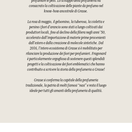
profumare le pelli. Lo sviluppo della profumeria ha
consacrato la coltivazione delle piante da profumo nel
know-how ancestrale di Grasse.
La rosa di maggio, il gelsomino, la tuberosa, la violetta e
persino i fiori d'arancio sono stati a lungo coltivati dai
produttori locali, fino al declino della filiera negli anni '50,
accelerato dall'importazione di materie prime provenienti
dall'estero e dalla creazione di molecole sintetiche. Dal
2016, l'intero ecosistema di Grasse si è mobilitato per
rilanciare la produzione dei fiori per profumieri. Fragonard
è particolarmente orgogliosa di sostenere questi splendidi
progetti e la coltivazione dei fiori emblematici che hanno
contribuito a scrivere la storia della profumeria a Grasse!
Grasse si conferma la capitale della profumeria
tradizionale, la patria di molti famosi “nasi” e resta il luogo
ideale per tutti gli amanti della profumeria di qualità.