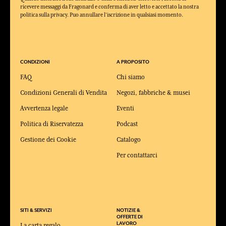
ricevere messaggi da Fragonard e conferma di aver letto e accettato la nostra
politica sulla privacy. Puo annullare l'iscrizione in qualsiasi momento.
CONDIZIONI
A PROPOSITO
FAQ
Chi siamo
Condizioni Generali di Vendita
Negozi, fabbriche & musei
Avvertenza legale
Eventi
Politica di Riservatezza
Podcast
Gestione dei Cookie
Catalogo
Per contattarci
SITI & SERVIZI
NOTIZIE &
OFFERTE DI
LAVORO
La carta regalo