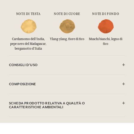
NOTE DI TESTA
NOTE DI CUORE
NOTE DI FONDO
Cardamomo dell’India,
Ylang-ylang, fiore di fico
Muschi bianchi, legno di
pepe nero del Madagascar,
fico
bergamotto d’Italia
CONSIGLI D'USO
INFIAMMABILE: non vaporizzare verso una fiamma.
COMPOSIZIONE
Alcohol denat. (SD Alcohol), Aqua (Water), Parfum (Fragrance), Citrus
Aurantium Bergamia Peel Oil, Limonene, Benzyl Salicylate, Linalyl
SCHEDA PRODOTTO RELATIVA A QUALITÀ O
Acetate, Linalool, Citronellol, Tetramethylacetyloctahydro
CARATTERISTICHE AMBIENTALI
Naphthalenes, Pinene, Citrus Aurantium Peel Oil,
Hydroxycitronellal, Terpineol, Geraniol, Cananga Odorata
Tabella informativa
Oil/Extract, Coumarin, Beta-Caryophyllene, Benzyl Benzoate, Geranyl
Si prega di consultare le qualità o le caratteristiche ambientali
Acetate, Cinnamyl Alcohol, Isoeugenol, Eugenol, Citral, Terpinolene,
clic qui
facendo
.
Alpha-Terpinene, Farnesol, Amyl Cinnamal, Camphor, Acetyl