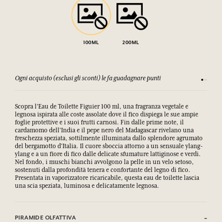
100ML
200ML
Ogni acquisto (esclusi gli sconti) le fa guadagnare punti
Consulta
Scopra l’Eau de Toilette Figuier 100 ml, una fragranza vegetale e
legnosa ispirata alle coste assolate dove il fico dispiega le sue ampie
foglie protettive e i suoi frutti carnosi. Fin dalle prime note, il
cardamomo dell’India e il pepe nero del Madagascar rivelano una
freschezza speziata, sottilmente illuminata dallo splendore agrumato
del bergamotto d’Italia. Il cuore sboccia attorno a un sensuale ylang-
ylang e a un fiore di fico dalle delicate sfumature lattiginose e verdi.
Nel fondo, i muschi bianchi avvolgono la pelle in un velo setoso,
sostenuti dalla profondità tenera e confortante del legno di fico.
Presentata in vaporizzatore ricaricabile, questa eau de toilette lascia
una scia speziata, luminosa e delicatamente legnosa.
PIRAMIDE OLFATTIVA