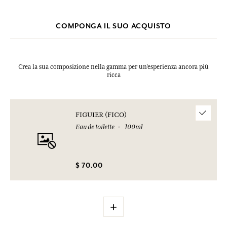
Cedrene.
Questa lista può essere oggetto di modifiche, si prega di conservare
COMPONGA IL SUO ACQUISTO
l'imballaggio del prodotto acquistato.
Crea la sua composizione nella gamma per un’esperienza ancora più
ricca
FIGUIER (FICO)
Eau de toilette
100ml
$ 70.00
+