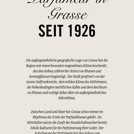
Grasse
SEIT 1926
Die außergewöhnliche geografische Lage von Grasse hat die
Region mit einem besonders angenehmen Klima beschenkt,
das den Anbau zahlreicher Arten von Blumen und
Aromapflanzen begünstigt. Die Stadt profitiert von der
Sonne Südfrankreichs, dem milden Klima des Mittelmeers,
der höhenbedingten nächtlichen Kühle und dem Reichtum
an Flüssen und verfügt daher über ein außergewöhnliches
Mikroklima.
Zwischen Land und Meer hat Grasse schon immer im
Rhythmus der Ernte der Parfümblumen gelebt. Im
Mittelalter nutzte die Zunft der Handschuhmacher bereits
lokale Kulturen für die Parfümierung ihrer Leder. Der
Aufschwung der Parfümerie hat den Anbau von