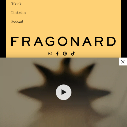
Tiktok
Linkedin
Podcast
×
LIEFERUNG:
US
SPRACHE:
DE
$ 72.00
ZUM BESTEN ONLINE-COMMERCE-SITE
2025 vom Magazin Capital gewählt
DEM WARENKORB HINZUFÜGEN
1