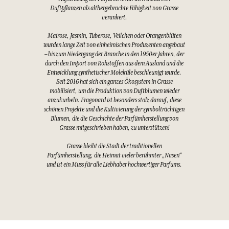
Duftpflanzen als althergebrachte Fähigkeit von Grasse
verankert.
Mairose, Jasmin, Tuberose, Veilchen oder Orangenblüten
wurden lange Zeit von einheimischen Produzenten angebaut
– bis zum Niedergang der Branche in den 1950er Jahren, der
durch den Import von Rohstoffen aus dem Ausland und die
Entwicklung synthetischer Moleküle beschleunigt wurde.
Seit 2016 hat sich ein ganzes Ökosystem in Grasse
mobilisiert, um die Produktion von Duftblumen wieder
anzukurbeln. Fragonard ist besonders stolz darauf, diese
schönen Projekte und die Kultivierung der symbolträchtigen
Blumen, die die Geschichte der Parfümherstellung von
Grasse mitgeschrieben haben, zu unterstützen!
Grasse bleibt die Stadt der traditionellen
Parfümherstellung, die Heimat vieler berühmter „Nasen“
und ist ein Muss für alle Liebhaber hochwertiger Parfums.