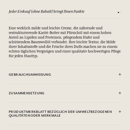
Jeder Einkauf (ohne Rabatt) bringt Ihnen Punkte
Sehen Si
Eine wirklich milde und leichte Creme, die nährende und
restrukturierende Karité-Butter mit Pfirsichöl mit einem hohen
Anteil an Lipiden und Proteinen, pflegendem Hafer und
schützendem Baumwollöl verbindet. Ihre leichte Textur, die Milde
ihrer Inhaltsstoffe und die Frische ihres Dufts machen sie zu einem
echten täglichen Vergnügen und einer qualitativ hochwertigen Pflege
für jeden Hauttyp.
GEBRAUCHSANWEISUNG
.
ZUSAMMENSETZUNG
Aqua (Water), Butyrospermum Parkii (Shea) Butter, Glycerin,
Helianthus Annuus (Sunflower) Seed Oil, Caprylic/Capric
PRODUKTMERKBLATT BEZÜGLICH DER UMWELTBEZOGENEN
Triglyceride, Polyglyceryl-3 Stearate, Hydrogenated Coco-Glycerides,
QUALITÄTEN ODER MERKMALE
Myristyl Myristate, Cetearyl Alcohol, Hydrogenated Vegetable
Glycerides, Parfum (Fragrance), Hydroxyacetophenone, Sodium
Informationstabelle
Stearoyl Lactylate, 1,2-Hexanediol, Caprylyl Glycol, Limonene,