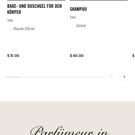
BADE- UND DUSCHGEL FÜR DEN
SHAMPOO
KÖRPER
Vrai
Vrai
240ml
Flasche 250 ml
$ 31.00
$ 40.00
$
Parfümeur in