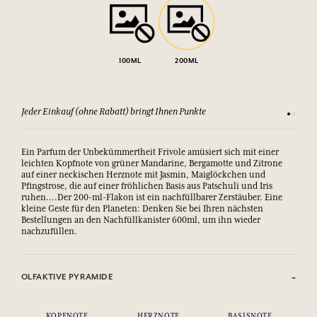
100ML
200ML
Jeder Einkauf (ohne Rabatt) bringt Ihnen Punkte
Sehen Si
Ein Parfum der Unbekümmertheit Frivole amüsiert sich mit einer
leichten Kopfnote von grüner Mandarine, Bergamotte und Zitrone
auf einer neckischen Herznote mit Jasmin, Maiglöckchen und
Pfingstrose, die auf einer fröhlichen Basis aus Patschuli und Iris
ruhen....Der 200-ml-Flakon ist ein nachfüllbarer Zerstäuber. Eine
kleine Geste für den Planeten: Denken Sie bei Ihren nächsten
Bestellungen an den Nachfüllkanister 600ml, um ihn wieder
nachzufüllen.
OLFAKTIVE PYRAMIDE
KOPFNOTE
HERZNOTE
BASISNOTE