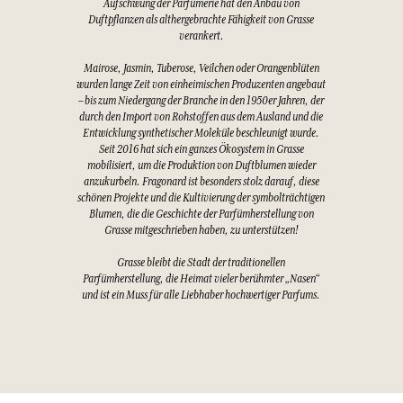
Aufschwung der Parfümerie hat den Anbau von
Duftpflanzen als althergebrachte Fähigkeit von Grasse
verankert.
Mairose, Jasmin, Tuberose, Veilchen oder Orangenblüten
wurden lange Zeit von einheimischen Produzenten angebaut
– bis zum Niedergang der Branche in den 1950er Jahren, der
durch den Import von Rohstoffen aus dem Ausland und die
Entwicklung synthetischer Moleküle beschleunigt wurde.
Seit 2016 hat sich ein ganzes Ökosystem in Grasse
mobilisiert, um die Produktion von Duftblumen wieder
anzukurbeln. Fragonard ist besonders stolz darauf, diese
schönen Projekte und die Kultivierung der symbolträchtigen
Blumen, die die Geschichte der Parfümherstellung von
Grasse mitgeschrieben haben, zu unterstützen!
Grasse bleibt die Stadt der traditionellen
Parfümherstellung, die Heimat vieler berühmter „Nasen“
und ist ein Muss für alle Liebhaber hochwertiger Parfums.