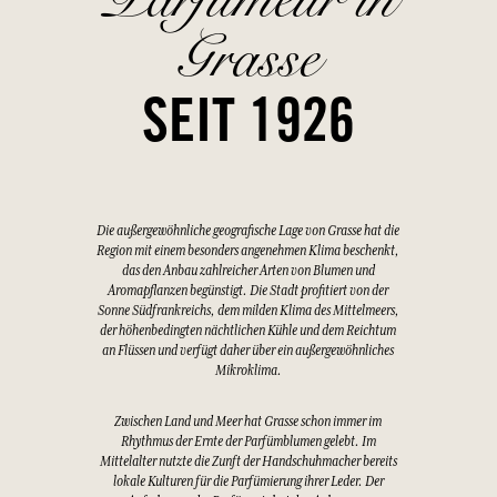
Grasse
SEIT 1926
Die außergewöhnliche geografische Lage von Grasse hat die
Region mit einem besonders angenehmen Klima beschenkt,
das den Anbau zahlreicher Arten von Blumen und
Aromapflanzen begünstigt. Die Stadt profitiert von der
Sonne Südfrankreichs, dem milden Klima des Mittelmeers,
der höhenbedingten nächtlichen Kühle und dem Reichtum
an Flüssen und verfügt daher über ein außergewöhnliches
Mikroklima.
Zwischen Land und Meer hat Grasse schon immer im
Rhythmus der Ernte der Parfümblumen gelebt. Im
Mittelalter nutzte die Zunft der Handschuhmacher bereits
lokale Kulturen für die Parfümierung ihrer Leder. Der