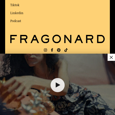
Tiktok
Linkedin
Podcast
×
LIEFERUNG:
US
SPRACHE:
DE
$ 95.00
ZUM BESTEN ONLINE-COMMERCE-SITE
2025 vom Magazin Capital gewählt
DEM WARENKORB HINZUFÜGEN
1