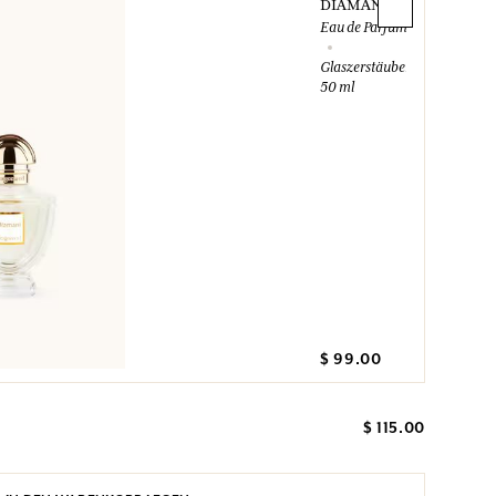
DIAMANT
Eau de Parfum
Glaszerstäuber
50 ml
$ 99.00
$ 115.00