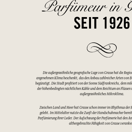
Parfümeur in G
SEIT 1926
Die außergewöhnliche geografische Lage von Grasse hat die Regio
angenehmen Klima beschenkt, das den Anbau zahlreicher Arten von 
begünstigt. Die Stadt profitiert von der Sonne Südfrankreichs, dem mi
der höhenbedingten nächtlichen Kühle und dem Reichtum an Flüssen u
außergewöhnliches Mikroklima.
Zwischen Land und Meer hat Grasse schon immer im Rhythmus der 
gelebt. Im Mittelalter nutzte die Zunft der Handschuhmacher bereits
Parfümierung ihrer Leder. Der Aufschwung der Parfümerie hat den An
althergebrachte Fähigkeit von Grasse veranke