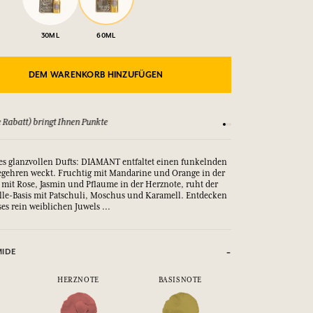
30ML
60ML
DEM WARENKORB HINZUFÜGEN
 Rabatt) bringt Ihnen Punkte
Sehen Sie sich unsere
s glanzvollen Dufts: DIAMANT entfaltet einen funkelnden
Begehren weckt. Fruchtig mit Mandarine und Orange in der
 mit Rose, Jasmin und Pflaume in der Herznote, ruht der
ille-Basis mit Patschuli, Moschus und Karamell. Entdecken
es rein weiblichen Juwels ...
MIDE
HERZNOTE
BASISNOTE