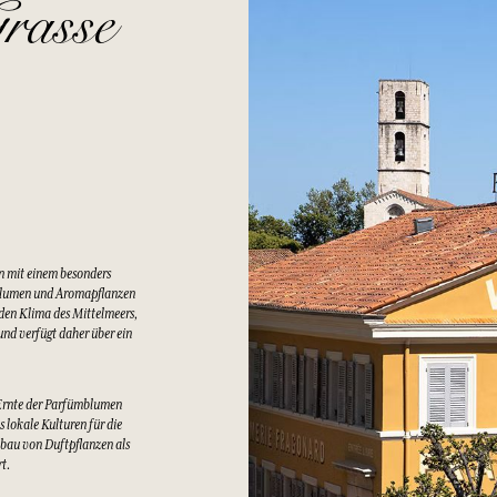
rasse
n mit einem besonders
Blumen und Aromapflanzen
lden Klima des Mittelmeers,
nd verfügt daher über ein
Ernte der Parfümblumen
 lokale Kulturen für die
bau von Duftpflanzen als
rt.