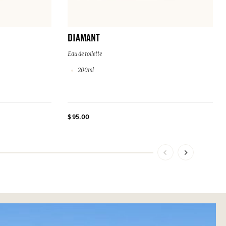
DIAMANT
Eau de toilette
200ml
$ 95.00