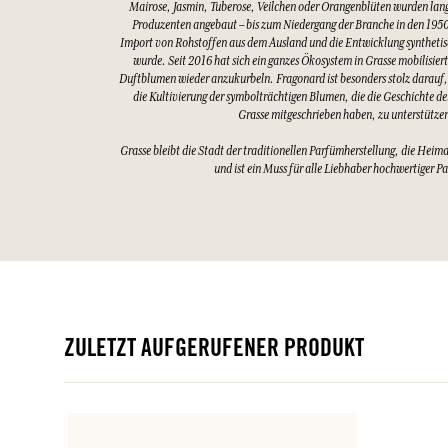
Mairose, Jasmin, Tuberose, Veilchen oder Orangenblüten wurden lang
Produzenten angebaut – bis zum Niedergang der Branche in den 1950
Import von Rohstoffen aus dem Ausland und die Entwicklung synthetis
wurde. Seit 2016 hat sich ein ganzes Ökosystem in Grasse mobilisier
Duftblumen wieder anzukurbeln. Fragonard ist besonders stolz darauf,
die Kultivierung der symbolträchtigen Blumen, die die Geschichte d
Grasse mitgeschrieben haben, zu unterstütze
Grasse bleibt die Stadt der traditionellen Parfümherstellung, die Heim
und ist ein Muss für alle Liebhaber hochwertiger P
ZULETZT AUFGERUFENER PRODUKT