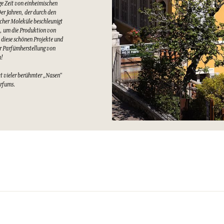
e Zeit von einheimischen
er Jahren, der durch den
cher Moleküle beschleunigt
t, um die Produktion von
 diese schönen Projekte und
er Parfümherstellung von
n!
at vieler berühmter „Nasen“
arfums.