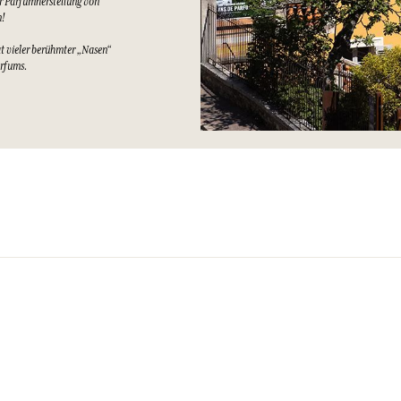
er Parfümherstellung von
n!
at vieler berühmter „Nasen“
arfums.