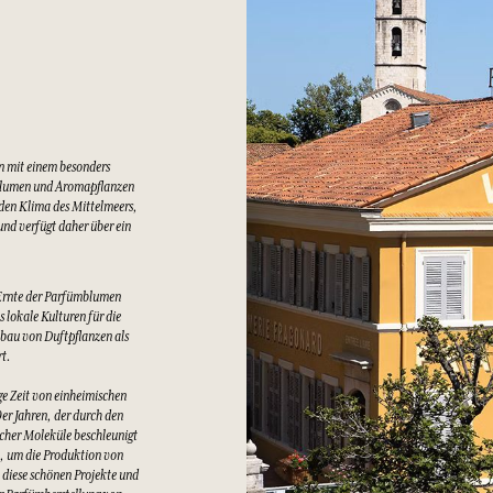
n mit einem besonders
Blumen und Aromapflanzen
lden Klima des Mittelmeers,
nd verfügt daher über ein
Ernte der Parfümblumen
 lokale Kulturen für die
bau von Duftpflanzen als
rt.
e Zeit von einheimischen
er Jahren, der durch den
cher Moleküle beschleunigt
t, um die Produktion von
 diese schönen Projekte und