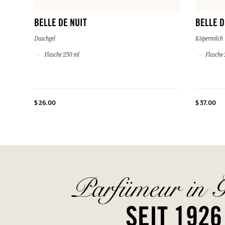
BELLE DE NUIT
BELLE D
Duschgel
Köpermilch
Flasche 250 ml
Flasche 
$ 26.00
$ 37.00
Parfümeur in G
SEIT 1926