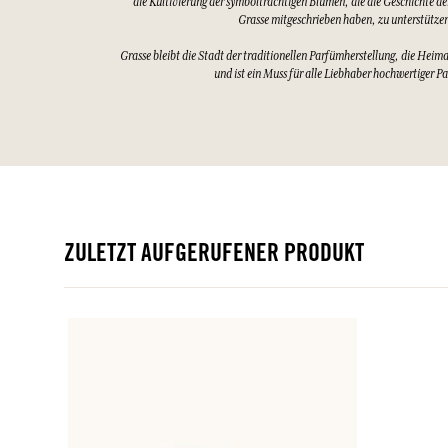
die Kultivierung der symbolträchtigen Blumen, die die Geschichte d
Grasse mitgeschrieben haben, zu unterstütze
Grasse bleibt die Stadt der traditionellen Parfümherstellung, die Heim
und ist ein Muss für alle Liebhaber hochwertiger P
ZULETZT AUFGERUFENER PRODUKT