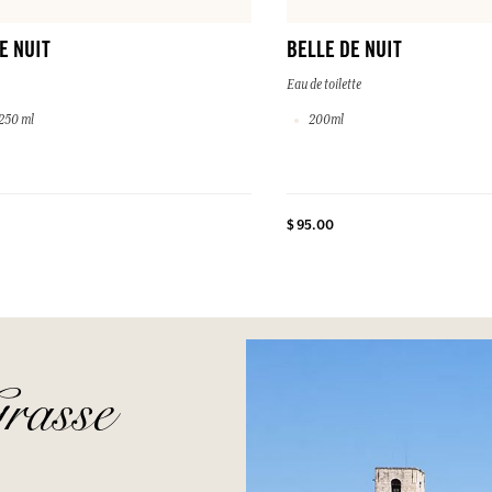
E NUIT
BELLE DE NUIT
Eau de toilette
250 ml
200ml
$ 95.00
rasse