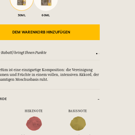
30ML
60ML
DEM WARENKORB HINZUFÜGEN
 Rabatt) bringt Ihnen Punkte
Sehen Sie sich unsere
rfüm ist eine einzigartige Komposition: die Vereinigung
umen und Früchte in einem vollen, intensiven Akkord, der
 samtigen Moschusbasis ruht.
MIDE
HERZNOTE
BASISNOTE