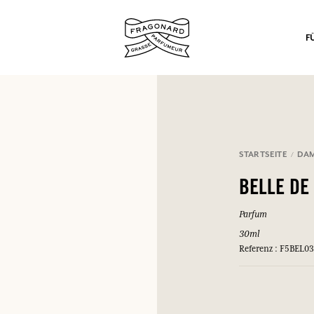
F
STARTSEITE
DA
nd Geschenke.
BELLE DE
EINWÄHLEN
Parfum
30ml
Referenz : F5BEL0
EINWÄHLEN
EINWÄHLEN
EINWÄHLEN