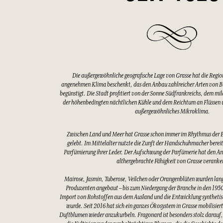
Die außergewöhnliche geografische Lage von Grasse hat die Regio
angenehmen Klima beschenkt, das den Anbau zahlreicher Arten von 
begünstigt. Die Stadt profitiert von der Sonne Südfrankreichs, dem mi
der höhenbedingten nächtlichen Kühle und dem Reichtum an Flüssen u
außergewöhnliches Mikroklima.
Zwischen Land und Meer hat Grasse schon immer im Rhythmus der 
gelebt. Im Mittelalter nutzte die Zunft der Handschuhmacher bereits
Parfümierung ihrer Leder. Der Aufschwung der Parfümerie hat den An
althergebrachte Fähigkeit von Grasse veranke
Mairose, Jasmin, Tuberose, Veilchen oder Orangenblüten wurden lang
Produzenten angebaut – bis zum Niedergang der Branche in den 1950
Import von Rohstoffen aus dem Ausland und die Entwicklung synthetis
wurde. Seit 2016 hat sich ein ganzes Ökosystem in Grasse mobilisier
Duftblumen wieder anzukurbeln. Fragonard ist besonders stolz darauf,