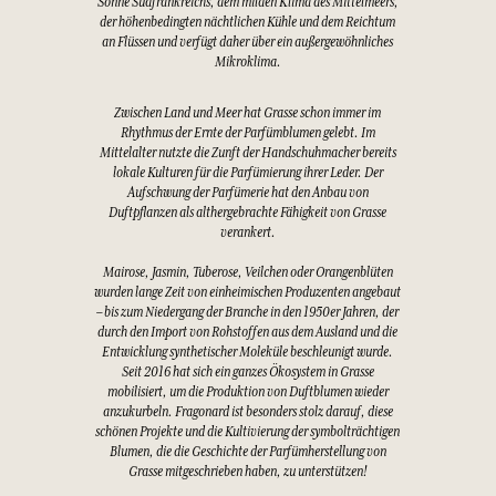
Sonne Südfrankreichs, dem milden Klima des Mittelmeers,
der höhenbedingten nächtlichen Kühle und dem Reichtum
an Flüssen und verfügt daher über ein außergewöhnliches
Mikroklima.
Zwischen Land und Meer hat Grasse schon immer im
Rhythmus der Ernte der Parfümblumen gelebt. Im
Mittelalter nutzte die Zunft der Handschuhmacher bereits
lokale Kulturen für die Parfümierung ihrer Leder. Der
Aufschwung der Parfümerie hat den Anbau von
Duftpflanzen als althergebrachte Fähigkeit von Grasse
verankert.
Mairose, Jasmin, Tuberose, Veilchen oder Orangenblüten
wurden lange Zeit von einheimischen Produzenten angebaut
– bis zum Niedergang der Branche in den 1950er Jahren, der
durch den Import von Rohstoffen aus dem Ausland und die
Entwicklung synthetischer Moleküle beschleunigt wurde.
Seit 2016 hat sich ein ganzes Ökosystem in Grasse
mobilisiert, um die Produktion von Duftblumen wieder
anzukurbeln. Fragonard ist besonders stolz darauf, diese
schönen Projekte und die Kultivierung der symbolträchtigen
Blumen, die die Geschichte der Parfümherstellung von
Grasse mitgeschrieben haben, zu unterstützen!