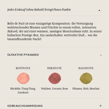
Sehen Sie sich unsere AGBs an
Zufriede
Belle de Nuit ist eine einzigartige Komposition: die Vereinigung
wohlriechender Blumen und Früchte in einem vollen, intensiven
Akkord, der auf einer warmen, samtigen Moschusbasis ruht.
In seiner 
hübschen Prestige-Box, Ein zauberhafter, wertvoller Duft… wie die 
tausendhunderste Nacht!
OLFAKTIVE PYRAMIDE
KOPFNOTE
HERZNOTE
BASISNOTE
Mirabilis, Ylang Ylang,
Veilchen, Geranie, Rose
Pflaume, Holz, Moschus
Gardenie
GEBRAUCHSANWEISUNG