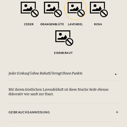
ZEDER
ORANGENBLÜTE
LAVENDEL
ROSA
EISENKRAUT
Jeder Einkauf (ohne Rabatt) bringt Ihnen Punkte
Sehen Si
Mit ihrem köstlichen Lavendelduft ist diese frische Seife ebenso
dekorativ wie sanft zur Haut.
GEBRAUCHSANWEISUNG
NICHT BEI AUGENKONTUREN UND SCHMUCKKONTUREN