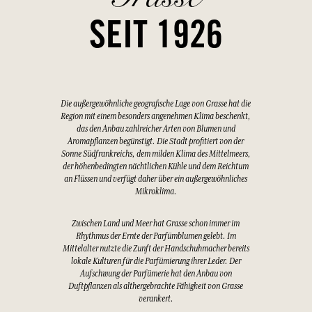
SEIT 1926
Die außergewöhnliche geografische Lage von Grasse hat die
Region mit einem besonders angenehmen Klima beschenkt,
das den Anbau zahlreicher Arten von Blumen und
Aromapflanzen begünstigt. Die Stadt profitiert von der
Sonne Südfrankreichs, dem milden Klima des Mittelmeers,
der höhenbedingten nächtlichen Kühle und dem Reichtum
an Flüssen und verfügt daher über ein außergewöhnliches
Mikroklima.
Zwischen Land und Meer hat Grasse schon immer im
Rhythmus der Ernte der Parfümblumen gelebt. Im
Mittelalter nutzte die Zunft der Handschuhmacher bereits
lokale Kulturen für die Parfümierung ihrer Leder. Der
Aufschwung der Parfümerie hat den Anbau von
Duftpflanzen als althergebrachte Fähigkeit von Grasse
verankert.