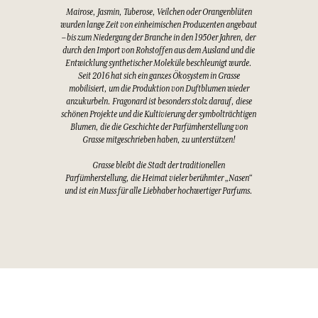
Mairose, Jasmin, Tuberose, Veilchen oder Orangenblüten
wurden lange Zeit von einheimischen Produzenten angebaut
– bis zum Niedergang der Branche in den 1950er Jahren, der
durch den Import von Rohstoffen aus dem Ausland und die
Entwicklung synthetischer Moleküle beschleunigt wurde.
Seit 2016 hat sich ein ganzes Ökosystem in Grasse
mobilisiert, um die Produktion von Duftblumen wieder
anzukurbeln. Fragonard ist besonders stolz darauf, diese
schönen Projekte und die Kultivierung der symbolträchtigen
Blumen, die die Geschichte der Parfümherstellung von
Grasse mitgeschrieben haben, zu unterstützen!
Grasse bleibt die Stadt der traditionellen
Parfümherstellung, die Heimat vieler berühmter „Nasen“
und ist ein Muss für alle Liebhaber hochwertiger Parfums.