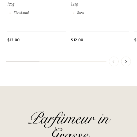
125g
125g
Eisenkraut
Rosa
$ 12.00
$ 12.00
$
Parfümeur in
Grasse