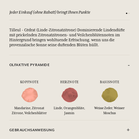
Jeder Einkauf (ohne Rabatt) bringt Ihnen Punkte
Sehen Si
Tilleul - Cédrat (Linde-Zitronatzitrone) Dominierende Lindendüfte
mit prickelnden Zitronatzitronen- und Veilchenblütennoten im
Hintergrund bringen wohltuende Erfrischung, wenn uns die
provenzalische Sonne seine duftenden Blüten hüllt.
OLFAKTIVE PYRAMIDE
KOPFNOTE
HERZNOTE
BASISNOTE
Mandarine, Zitronat
Linde, Orangenblüte,
Weisse Zeder, Weisser
Zitrone, Veilchenblätter
Jasmin
Moschus
GEBRAUCHSANWEISUNG