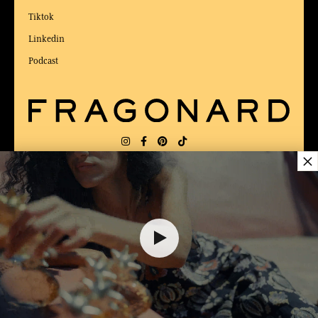
Tiktok
Linkedin
Podcast
×
LIEFERUNG:
US
SPRACHE:
DE
$ 74.00
ZUM BESTEN ONLINE-COMMERCE-SITE
2025 vom Magazin Capital gewählt
DEM WARENKORB HINZUFÜGEN
1