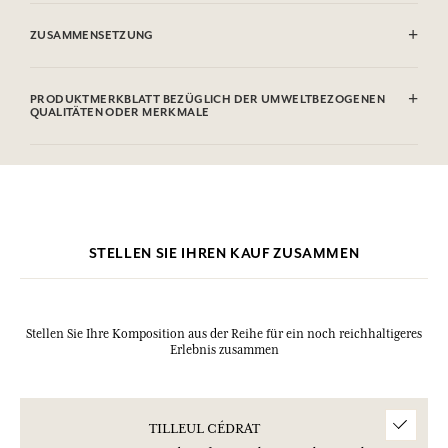
ENTFLAMMBAR: Nicht gegen Flammen sprühen.
ZUSAMMENSETZUNG
Alcohol denat. (SD Alcohol 39C), Parfum (Fragrance), Aqua (Water),
Hexyl Cinnamal, Hydroxycitronellal, Linalool, Limonene,
PRODUKTMERKBLATT BEZÜGLICH DER UMWELTBEZOGENEN
Isoeugenol, Citral, Amyl Cinnamal, Benzyl Benzoate. Diese Liste kann
QUALITÄTEN ODER MERKMALE
Änderungen unterzogen werden, bitte sehen Sie die Verpackung des
gekauften Produkts ein.
Informationstabelle
Bitte konsultieren Sie die Umweltqualitäten oder -merkmale, indem
Sie hier klicken
.
STELLEN SIE IHREN KAUF ZUSAMMEN
Stellen Sie Ihre Komposition aus der Reihe für ein noch reichhaltigeres
Erlebnis zusammen
TILLEUL CÉDRAT