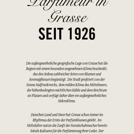
Parfümeur in
Grasse
SEIT 1926
Die außergewöhnliche geografische Lage von Grasse hat die
Region mit einem besonders angenehmen Klima beschenkt,
das den Anbau zahlreicher Arten von Blumen und
Aromapflanzen begünstigt. Die Stadt profitiert von der
Sonne Südfrankreichs, dem milden Klima des Mittelmeers,
der höhenbedingten nächtlichen Kühle und dem Reichtum
an Flüssen und verfügt daher über ein außergewöhnliches
Mikroklima.
Zwischen Land und Meer hat Grasse schon immer im
Rhythmus der Ernte der Parfümblumen gelebt. Im
Mittelalter nutzte die Zunft der Handschuhmacher bereits
lokale Kulturen für die Parfümierung ihrer Leder. Der