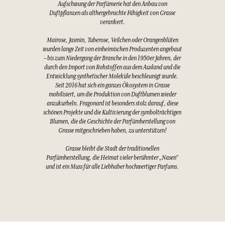
Aufschwung der Parfümerie hat den Anbau von
Duftpflanzen als althergebrachte Fähigkeit von Grasse
verankert.
Mairose, Jasmin, Tuberose, Veilchen oder Orangenblüten
wurden lange Zeit von einheimischen Produzenten angebaut
– bis zum Niedergang der Branche in den 1950er Jahren, der
durch den Import von Rohstoffen aus dem Ausland und die
Entwicklung synthetischer Moleküle beschleunigt wurde.
Seit 2016 hat sich ein ganzes Ökosystem in Grasse
mobilisiert, um die Produktion von Duftblumen wieder
anzukurbeln. Fragonard ist besonders stolz darauf, diese
schönen Projekte und die Kultivierung der symbolträchtigen
Blumen, die die Geschichte der Parfümherstellung von
Grasse mitgeschrieben haben, zu unterstützen!
Grasse bleibt die Stadt der traditionellen
Parfümherstellung, die Heimat vieler berühmter „Nasen“
und ist ein Muss für alle Liebhaber hochwertiger Parfums.