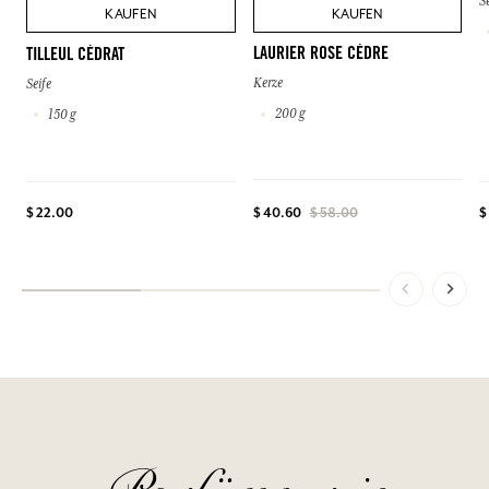
S
KAUFEN
KAUFEN
LAURIER ROSE CÈDRE
TILLEUL CÉDRAT
Kerze
Seife
200 g
150 g
$ 22.00
$
$ 40.60
$ 58.00