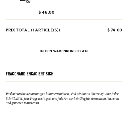
$ 46.00
PRIX TOTAL (
1
ARTICLE(S))
$ 74.00
IN DEN WARENKORB LEGEN
FRAGONARD ENGAGIERT SICH
Weil wir uns heute um morgen kümmern müssen, sind wir davon überzeugt, dass jeder
Schritt zählt, jede Frage wichtig ist und jede Antwort ein Sieg für einen menschlicheren
und grüneren Planeten ist.