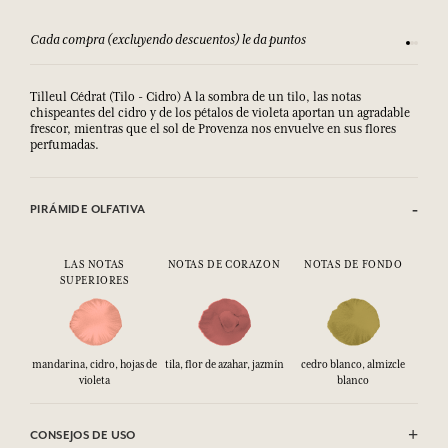
Cada compra (excluyendo descuentos) le da puntos
Consult
Tilleul Cédrat (Tilo - Cidro) A la sombra de un tilo, las notas
chispeantes del cidro y de los pétalos de violeta aportan un agradable
frescor, mientras que el sol de Provenza nos envuelve en sus flores
perfumadas.
PIRÁMIDE OLFATIVA
LAS NOTAS
NOTAS DE CORAZON
NOTAS DE FONDO
SUPERIORES
mandarina, cidro, hojas de
tila, flor de azahar, jazmín
cedro blanco, almizcle
violeta
blanco
CONSEJOS DE USO