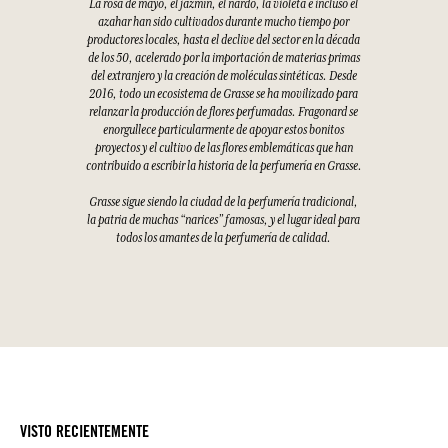
La rosa de mayo, el jazmín, el nardo, la violeta e incluso el
azahar han sido cultivados durante mucho tiempo por
productores locales, hasta el declive del sector en la década
de los 50, acelerado por la importación de materias primas
del extranjero y la creación de moléculas sintéticas. Desde
2016, todo un ecosistema de Grasse se ha movilizado para
relanzar la producción de flores perfumadas. Fragonard se
enorgullece particularmente de apoyar estos bonitos
proyectos y el cultivo de las flores emblemáticas que han
contribuido a escribir la historia de la perfumería en Grasse.
Grasse sigue siendo la ciudad de la perfumería tradicional,
la patria de muchas “narices” famosas, y el lugar ideal para
todos los amantes de la perfumería de calidad.
VISTO RECIENTEMENTE