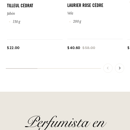
LAURIER ROSE CÈDRE
TILLEUL CÉDRAT
Vela
Jabón
200 g
150 g
$ 22.00
$
$ 40.60
$ 58.00
Perfumista en