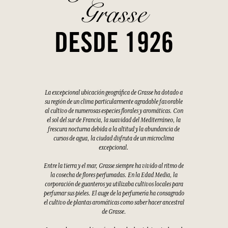
Grasse
DESDE 1926
La excepcional ubicación geográfica de Grasse ha dotado a
su región de un clima particularmente agradable favorable
al cultivo de numerosas especies florales y aromáticas. Con
el sol del sur de Francia, la suavidad del Mediterráneo, la
frescura nocturna debida a la altitud y la abundancia de
cursos de agua, la ciudad disfruta de un microclima
excepcional.
Entre la tierra y el mar, Grasse siempre ha vivido al ritmo de
la cosecha de flores perfumadas. En la Edad Media, la
corporación de guanteros ya utilizaba cultivos locales para
perfumar sus pieles. El auge de la perfumería ha consagrado
el cultivo de plantas aromáticas como saber hacer ancestral
de Grasse.