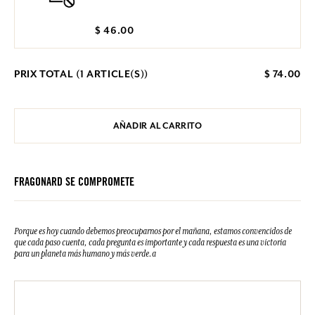
$ 46.00
PRIX TOTAL (
1
ARTICLE(S))
$ 74.00
AÑADIR AL CARRITO
FRAGONARD SE COMPROMETE
Porque es hoy cuando debemos preocuparnos por el mañana, estamos convencidos de
que cada paso cuenta, cada pregunta es importante y cada respuesta es una victoria
para un planeta más humano y más verde.a