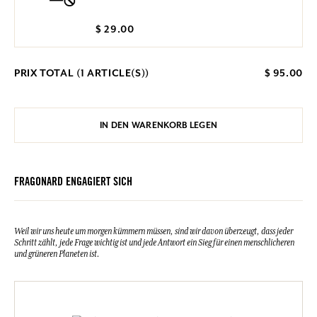
$ 29.00
PRIX TOTAL (
1
ARTICLE(S))
$ 95.00
IN DEN WARENKORB LEGEN
FRAGONARD ENGAGIERT SICH
Weil wir uns heute um morgen kümmern müssen, sind wir davon überzeugt, dass jeder
Schritt zählt, jede Frage wichtig ist und jede Antwort ein Sieg für einen menschlicheren
und grüneren Planeten ist.