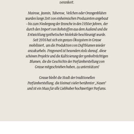
verankert.
Mairose, Jasmin, Tuberose, Veilchen oder Orangenblüten
wurden lange Zeit von einheimischen Produzenten angebaut
– bis zum Niedergang der Branche in den 1950er Jahren, der
durch den Import von Rohstoffen aus dem Ausland und die
Entwicklung synthetischer Moleküle beschleunigt wurde.
Seit 2016 hat sich ein ganzes Ökosystem in Grasse
mobilisiert, um die Produktion von Duftblumen wieder
anzukurbeln. Fragonard ist besonders stolz darauf, diese
schönen Projekte und die Kultivierung der symbolträchtigen
Blumen, die die Geschichte der Parfümherstellung von
Grasse mitgeschrieben haben, zu unterstützen!
Grasse bleibt die Stadt der traditionellen
Parfümherstellung, die Heimat vieler berühmter „Nasen“
und ist ein Muss für alle Liebhaber hochwertiger Parfums.