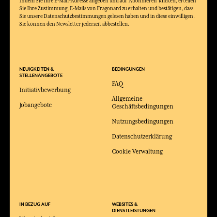
Indem Sie Ihre E-Mail-Adresse angeben und auf 'Abonnieren' klicken, erteilen
Sie Ihre Zustimmung, E-Mails von Fragonard zu erhalten und bestätigen, dass
Sie unsere Datenschutzbestimmungen gelesen haben und in diese einwilligen.
Sie können den Newsletter jederzeit abbestellen.
NEUIGKEITEN &
BEDINGUNGEN
STELLENANGEBOTE
FAQ
Initiativbewerbung
Allgemeine
Jobangebote
Geschäftsbedingungen
Nutzungsbedingungen
Datenschutzerklärung
Cookie Verwaltung
IN BEZUG AUF
WEBSITES &
DIENSTLEISTUNGEN