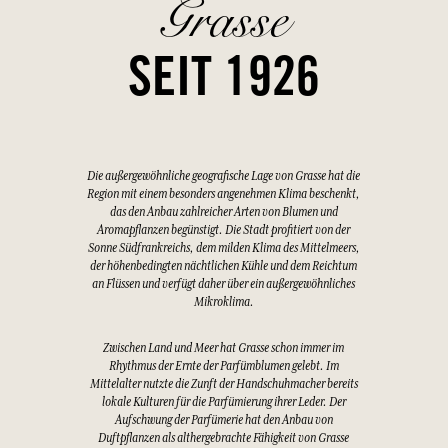
Grasse
SEIT 1926
Die außergewöhnliche geografische Lage von Grasse hat die
Region mit einem besonders angenehmen Klima beschenkt,
das den Anbau zahlreicher Arten von Blumen und
Aromapflanzen begünstigt. Die Stadt profitiert von der
Sonne Südfrankreichs, dem milden Klima des Mittelmeers,
der höhenbedingten nächtlichen Kühle und dem Reichtum
an Flüssen und verfügt daher über ein außergewöhnliches
Mikroklima.
Zwischen Land und Meer hat Grasse schon immer im
Rhythmus der Ernte der Parfümblumen gelebt. Im
Mittelalter nutzte die Zunft der Handschuhmacher bereits
lokale Kulturen für die Parfümierung ihrer Leder. Der
Aufschwung der Parfümerie hat den Anbau von
Duftpflanzen als althergebrachte Fähigkeit von Grasse