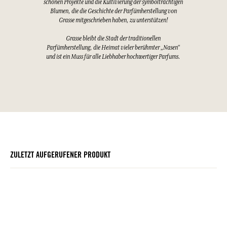
schönen Projekte und die Kultivierung der symbolträchtigen
Blumen, die die Geschichte der Parfümherstellung von
Grasse mitgeschrieben haben, zu unterstützen!
Grasse bleibt die Stadt der traditionellen
Parfümherstellung, die Heimat vieler berühmter „Nasen“
und ist ein Muss für alle Liebhaber hochwertiger Parfums.
ZULETZT AUFGERUFENER PRODUKT