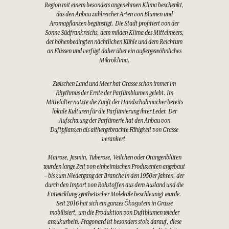
Region mit einem besonders angenehmen Klima beschenkt,
das den Anbau zahlreicher Arten von Blumen und
Aromapflanzen begünstigt. Die Stadt profitiert von der
Sonne Südfrankreichs, dem milden Klima des Mittelmeers,
der höhenbedingten nächtlichen Kühle und dem Reichtum
an Flüssen und verfügt daher über ein außergewöhnliches
Mikroklima.
Zwischen Land und Meer hat Grasse schon immer im
Rhythmus der Ernte der Parfümblumen gelebt. Im
Mittelalter nutzte die Zunft der Handschuhmacher bereits
lokale Kulturen für die Parfümierung ihrer Leder. Der
Aufschwung der Parfümerie hat den Anbau von
Duftpflanzen als althergebrachte Fähigkeit von Grasse
verankert.
Mairose, Jasmin, Tuberose, Veilchen oder Orangenblüten
wurden lange Zeit von einheimischen Produzenten angebaut
– bis zum Niedergang der Branche in den 1950er Jahren, der
durch den Import von Rohstoffen aus dem Ausland und die
Entwicklung synthetischer Moleküle beschleunigt wurde.
Seit 2016 hat sich ein ganzes Ökosystem in Grasse
mobilisiert, um die Produktion von Duftblumen wieder
anzukurbeln. Fragonard ist besonders stolz darauf, diese