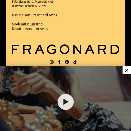
Fabriken und Museen der
französischen Riviera
Das Maison Fragonard Arles
Modemuseum und
Kostümmuseum Arles
×
LIEFERUNG:
FR
SPRACHE:
DE
35,00 €
ZUM BESTEN ONLINE-COMMERCE-SITE
2025 vom Magazin Capital gewählt
DEM WARENKORB HINZUFÜGEN
1