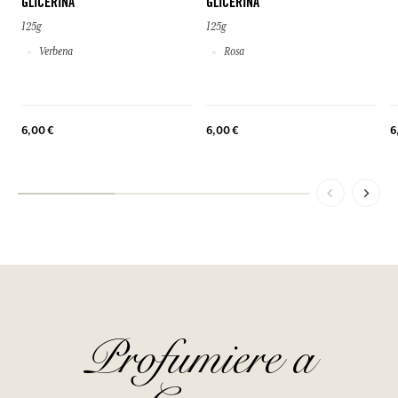
GLICERINA
GLICERINA
125g
125g
Verbena
Rosa
6
6,00 €
6,00 €
Profumiere a