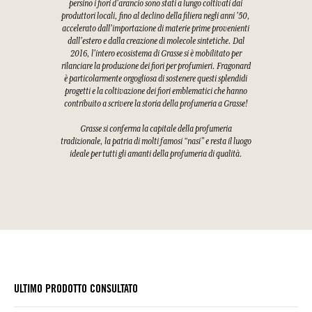
persino i fiori d'arancio sono stati a lungo coltivati dai
produttori locali, fino al declino della filiera negli anni '50,
accelerato dall'importazione di materie prime provenienti
dall'estero e dalla creazione di molecole sintetiche. Dal
2016, l'intero ecosistema di Grasse si è mobilitato per
rilanciare la produzione dei fiori per profumieri. Fragonard
è particolarmente orgogliosa di sostenere questi splendidi
progetti e la coltivazione dei fiori emblematici che hanno
contribuito a scrivere la storia della profumeria a Grasse!
Grasse si conferma la capitale della profumeria
tradizionale, la patria di molti famosi “nasi” e resta il luogo
ideale per tutti gli amanti della profumeria di qualità.
ULTIMO PRODOTTO CONSULTATO