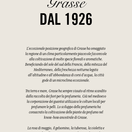
Grasse
DAL 1926
L'eccezionale posizione geografica di Grasse ha omaggiato
la regione di un clima particolarmente piacevole favorevole
alla coltivazione di molte specie floreali e aromatiche.
Beneficiando del sole del sud della Francia, della mitezza del
Mediterraneo, della freschezza notturna legata
all'altitudine e all'abbondanza di corsi d'acqua, la città
gode di un microclima eccezionale.
Tra terra e mare, Grasse ha sempre vissuto al ritmo scandito
dalla raccolta dei fiori per la profumeria. Già nel medioevo
la corporazione dei guantai utilizzava le colture locali per
profumare le pelli. Lo sviluppo della profumeria ha
consacrato la coltivazione delle piante da profumo nel
know-how ancestrale di Grasse.
La rosa di maggio, il gelsomino, la tuberosa, la violetta e