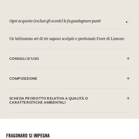
Ogni acquisto (esclusi gli sconti) le fa guadagnare punti
Consulta
Un bellissimo set di tre saponi scolpiti e profumati Fiore di Limone.
CONSIGLI D'USO
EVITARE IL CONTATTO CON GLI OCCHI. In caso di contatto con gli
occhi, sciacquare abbondantemente con acqua.
COMPOSIZIONE
Sodium Palmate, Sodium Palm Kernelate, Aqua (Water), Parfum
(Fragrance), Glycerin, Sodium Thiosulfate, Palm Kernel Acid, Sodium
SCHEDA PRODOTTO RELATIVA A QUALITÀ O
Chloride, Tetrasodium Etidronate, Limonene, Linalool, Citral, CI
CARATTERISTICHE AMBIENTALI
77891 (Titanium Dioxide)
Questa lista può essere oggetto di modifiche, si prega di conservare
Tabella informativa
l'imballaggio del prodotto acquistato.
Si prega di consultare le qualità o le caratteristiche ambientali
clic qui
facendo
.
FRAGONARD SI IMPEGNA