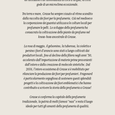
all'altitudine e all'abbondanza di corsi d'acqua, la città
gode di un microclima eccezionale.
Tra terra e mare, Grasse ha sempre vissuto al ritmo scandito
dalla raccolta dei fiori per la profumeria. Già nel medioevo
la corporazione dei guantai utilizzava le colture locali per
profumare le pelli. Lo sviluppo della profumeria ha
consacrato la coltivazione delle piante da profumo nel
know-how ancestrale di Grasse.
La rosa di maggio, il gelsomino, la tuberosa, la violetta e
persino i fiori d'arancio sono stati a lungo coltivati dai
produttori locali, fino al declino della filiera negli anni '50,
accelerato dall'importazione di materie prime provenienti
dall'estero e dalla creazione di molecole sintetiche. Dal
2016, l'intero ecosistema di Grasse si è mobilitato per
rilanciare la produzione dei fiori per profumieri. Fragonard
è particolarmente orgogliosa di sostenere questi splendidi
progetti e la coltivazione dei fiori emblematici che hanno
contribuito a scrivere la storia della profumeria a Grasse!
Grasse si conferma la capitale della profumeria
tradizionale, la patria di molti famosi “nasi” e resta il luogo
ideale per tutti gli amanti della profumeria di qualità.