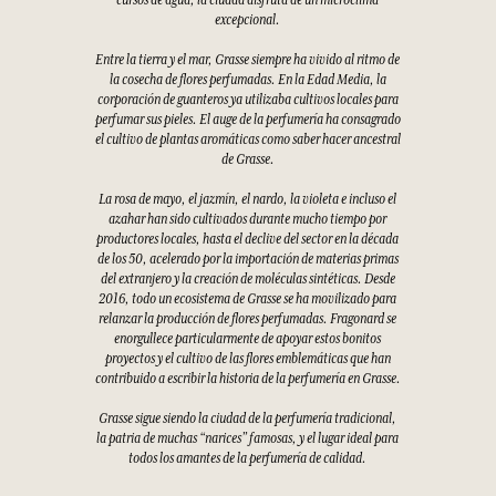
cursos de agua, la ciudad disfruta de un microclima
excepcional.
Entre la tierra y el mar, Grasse siempre ha vivido al ritmo de
la cosecha de flores perfumadas. En la Edad Media, la
corporación de guanteros ya utilizaba cultivos locales para
perfumar sus pieles. El auge de la perfumería ha consagrado
el cultivo de plantas aromáticas como saber hacer ancestral
de Grasse.
La rosa de mayo, el jazmín, el nardo, la violeta e incluso el
azahar han sido cultivados durante mucho tiempo por
productores locales, hasta el declive del sector en la década
de los 50, acelerado por la importación de materias primas
del extranjero y la creación de moléculas sintéticas. Desde
2016, todo un ecosistema de Grasse se ha movilizado para
relanzar la producción de flores perfumadas. Fragonard se
enorgullece particularmente de apoyar estos bonitos
proyectos y el cultivo de las flores emblemáticas que han
contribuido a escribir la historia de la perfumería en Grasse.
Grasse sigue siendo la ciudad de la perfumería tradicional,
la patria de muchas “narices” famosas, y el lugar ideal para
todos los amantes de la perfumería de calidad.