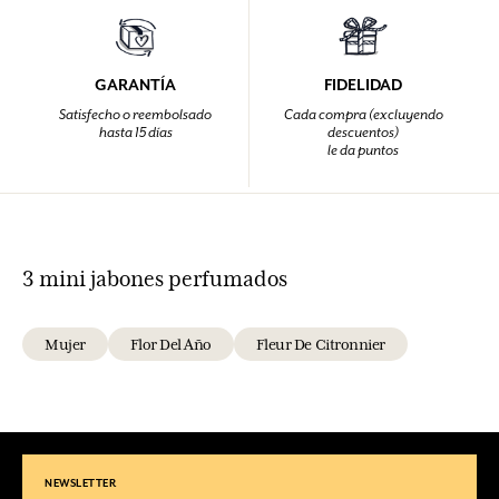
GARANTÍA
FIDELIDAD
Satisfecho o reembolsado
Cada compra (excluyendo
hasta 15 días
descuentos)
le da puntos
3 mini jabones perfumados
Mujer
Flor Del Año
Fleur De Citronnier
NEWSLETTER