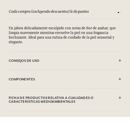
Cada compra (excluyendo descuentos) le da puntos
Consult
Un jabón delicadamente esculpido con notas de flor de azahar, que
limpia suavemente mientras envuelve la piel en una fragancia
hechizante. Ideal para una rutina de cuidado de la piel sensorial y
elegante.
CONSEJOS DE USO
EVITAR EL CONTACTO CON LOS OJOS.
COMPONENTES
Sodium Palmate, Sodium Palm Kernelate, Aqua (Water), Parfum
(Fragrance), Palm Kernel Acid, CI 77891 (Titanium Dioxide), Argania
FICHA DE PRODUCTOS RELATIVA A CUALIDADES O
Spinosa Kernel Oil, Glycerin, Sodium Chloride, Sodium Thiosulfate,
CARACTERÍSTICAS MEDIOAMBIENTALES
Tetrasodium Etidronate, Hydroxycitronellal, Linalool, Geraniol,
Limonene.
Tabla de información
Por favor, consulte las cualidades o características medioambientales
Esta lista puede ser objeto de modificaciones. Consultar el embalaje
clic aquí
haciendo
.
del producto comprado.