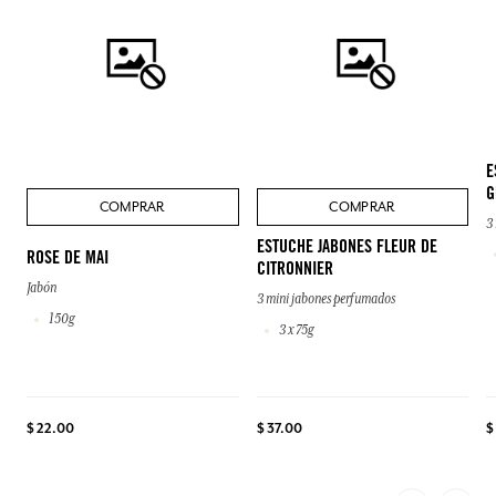
E
G
COMPRAR
COMPRAR
3
ESTUCHE JABONES FLEUR DE
ROSE DE MAI
CITRONNIER
Jabón
3 mini jabones perfumados
150g
3 x 75g
$ 22.00
$ 37.00
$