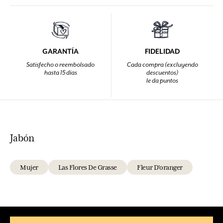
GARANTÍA
FIDELIDAD
Satisfecho o reembolsado
Cada compra (excluyendo
hasta 15 días
descuentos)
le da puntos
Jabón
Mujer
Las Flores De Grasse
Fleur D'oranger