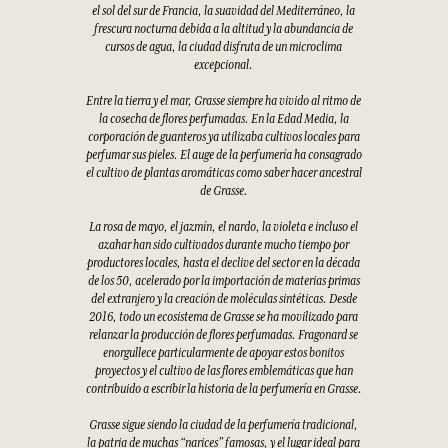
el sol del sur de Francia, la suavidad del Mediterráneo, la
frescura nocturna debida a la altitud y la abundancia de
cursos de agua, la ciudad disfruta de un microclima
excepcional.
Entre la tierra y el mar, Grasse siempre ha vivido al ritmo de
la cosecha de flores perfumadas. En la Edad Media, la
corporación de guanteros ya utilizaba cultivos locales para
perfumar sus pieles. El auge de la perfumería ha consagrado
el cultivo de plantas aromáticas como saber hacer ancestral
de Grasse.
La rosa de mayo, el jazmín, el nardo, la violeta e incluso el
azahar han sido cultivados durante mucho tiempo por
productores locales, hasta el declive del sector en la década
de los 50, acelerado por la importación de materias primas
del extranjero y la creación de moléculas sintéticas. Desde
2016, todo un ecosistema de Grasse se ha movilizado para
relanzar la producción de flores perfumadas. Fragonard se
enorgullece particularmente de apoyar estos bonitos
proyectos y el cultivo de las flores emblemáticas que han
contribuido a escribir la historia de la perfumería en Grasse.
Grasse sigue siendo la ciudad de la perfumería tradicional,
la patria de muchas “narices” famosas, y el lugar ideal para