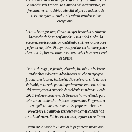
el sol del sur de Francia, la suavidad del Mediterráneo, la
frescura nocturna debida a la altitud y la abundancia de
cursos de agua, la ciudad disfruta de un microclima
excepcional.
Entre la tierra y el mar, Grasse siempre ha vivido al ritmo de
la cosecha de flores perfumadas. En la Edad Media, la
corporación de guanteros ya utilizaba cultivos locales para
perfumar sus pieles. El auge de la perfumería ha consagrado
el cultivo de plantas aromáticas como saber hacer ancestral
de Grasse.
La rosa de mayo, el jazmín, el nardo, la violeta e incluso el
azahar han sido cultivados durante mucho tiempo por
productores locales, hasta el declive del sector en la década
de los 50, acelerado por la importación de materias primas
del extranjero y la creación de moléculas sintéticas. Desde
2016, todo un ecosistema de Grasse se ha movilizado para
relanzar la producción de flores perfumadas. Fragonard se
enorgullece particularmente de apoyar estos bonitos
proyectos y el cultivo de las flores emblemáticas que han
contribuido a escribir la historia de la perfumería en Grasse.
Grasse sigue siendo la ciudad de la perfumería tradicional,