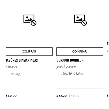
E
4
COMPRAR
COMPRAR
BONJOUR BONHEUR
JABÓNES DIAMANTADAS
Jabón & Jabonera
5 Jabónes
150g / 10 × 14,5cm
5x100 g
$ 30.00
$
$ 32.20
$ 46.00