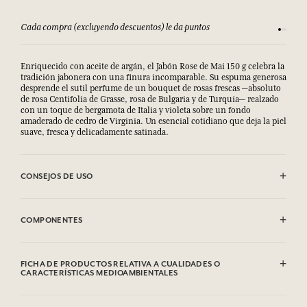
Cada compra (excluyendo descuentos) le da puntos
Consult
Enriquecido con aceite de argán, el Jabón Rose de Mai 150 g celebra la
tradición jabonera con una finura incomparable. Su espuma generosa
desprende el sutil perfume de un bouquet de rosas frescas —absoluto
de rosa Centifolia de Grasse, rosa de Bulgaria y de Turquía— realzado
con un toque de bergamota de Italia y violeta sobre un fondo
amaderado de cedro de Virginia. Un esencial cotidiano que deja la piel
suave, fresca y delicadamente satinada.
CONSEJOS DE USO
EVITAR EL CONTACTO CON LOS OJOS.
COMPONENTES
Sodium Palmate, Sodium Palm Kernelate, Aqua (Water), Parfum
(Fragrance), Glycerin, Palm Kernel Acid, Sodium Chloride, Argania
FICHA DE PRODUCTOS RELATIVA A CUALIDADES O
Spinosa Kernel Oil, Tetrasodium Etidronate, Tetramethyl
CARACTERÍSTICAS MEDIOAMBIENTALES
Acetyloctahydronaphthalenes, Geraniol, Linalool, Citronellol,
Linalyl Acetate, Hexyl Cinnamal, Alpha-Isomethyl Ionone, Geranyl
Tabla de información
Acetate, Hydroxycitronellal, Limonene, Benzyl Benzoate, Juniperus