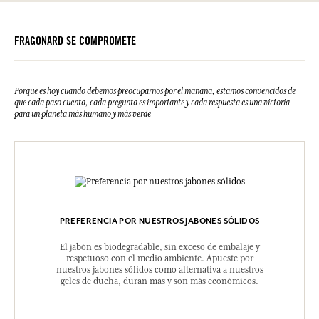
Por favor, consulte las cualidades o características medioambientales
Virginiana Oil, CI 17200 (FD&C Red 33), CI 77891 (Titanium Dioxide)
clic aquí
haciendo
.
Esta lista puede ser objeto de modificaciones. Consultar el embalaje
FRAGONARD SE COMPROMETE
del producto comprado.
Porque es hoy cuando debemos preocuparnos por el mañana, estamos convencidos de
que cada paso cuenta, cada pregunta es importante y cada respuesta es una victoria
para un planeta más humano y más verde
PREFERENCIA POR NUESTROS JABONES SÓLIDOS
El jabón es biodegradable, sin exceso de embalaje y
respetuoso con el medio ambiente. Apueste por
nuestros jabones sólidos como alternativa a nuestros
geles de ducha, duran más y son más económicos.