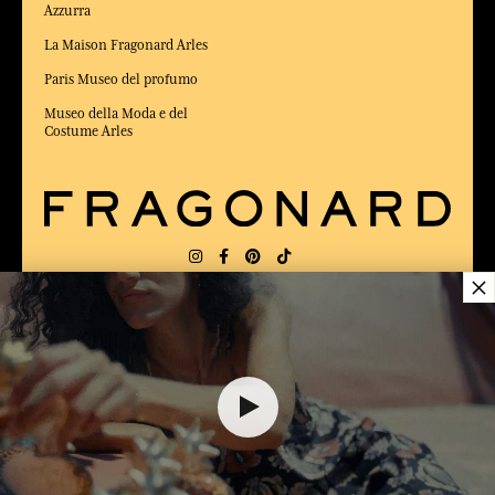
Azzurra
La Maison Fragonard Arles
Paris Museo del profumo
Museo della Moda e del
Costume Arles
×
CONSEGNA:
FR
LINGUA:
IT
23,00 €
ELETTO MIGLIOR SITO DI COMMERCIO
Online 2025 dalla rivista Capital