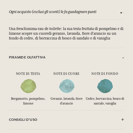
Ogni acquisto (esclusi gli sconti) le fa guadagnare punti
Consulta
Una freschissima eau de toilette: la sua testa fruttata di pompelmo e di
limone scopre un cuoredi geranio, lavanda, fiore d'arancio su un
fondo di cedro, di borraccina di bosco di sandalo e di vaniglia
PIRAMIDE OLFATTIVA
NOTE DI TESTA
NOTE DI CUORE
NOTE DI FONDO
Bergamotto, pompelmo,
Geranio, lavanda, fiore
Cedro, borraccina, bosco di
limone
d’arancio
santalo, vaniglia
CONSIGLI D'USO
INFIAMMABILE: non vaporizzare verso una fiamma.