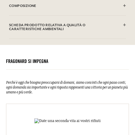
COMPOSIZIONE
Alcohol denat. (SD Alcohol 39C), Parfum (Fragrance), Aqua (Water),
Limonene, Linalool, Alpha-isomethyl Ionone, Geraniol, Coumarin,
SCHEDA PRODOTTO RELATIVA A QUALITÀ O
Citral, Isoeugenol, Citronellol, Farnesol. Questa lista può essere
CARATTERISTICHE AMBIENTALI
oggetto di modifiche, si prega di conservare l'imballaggio del prodotto
acquistato.
Tabella informativa
Si prega di consultare le qualità o le caratteristiche ambientali
clic qui
facendo
.
FRAGONARD SI IMPEGNA
Perché è oggi che bisogna preoccuparsi di domani, siamo convinti che ogni passo conti,
ogni domanda sia importante e ogni risposta rappresenti una vittoria per un pianeta più
umano e più verde.