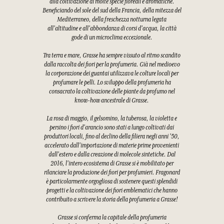
alla coltivazione di molte specie floreali e aromatiche.
Beneficiando del sole del sud della Francia, della mitezza del
Mediterraneo, della freschezza notturna legata
all'altitudine e all'abbondanza di corsi d'acqua, la città
gode di un microclima eccezionale.
Tra terra e mare, Grasse ha sempre vissuto al ritmo scandito
dalla raccolta dei fiori per la profumeria. Già nel medioevo
la corporazione dei guantai utilizzava le colture locali per
profumare le pelli. Lo sviluppo della profumeria ha
consacrato la coltivazione delle piante da profumo nel
know-how ancestrale di Grasse.
La rosa di maggio, il gelsomino, la tuberosa, la violetta e
persino i fiori d'arancio sono stati a lungo coltivati dai
produttori locali, fino al declino della filiera negli anni '50,
accelerato dall'importazione di materie prime provenienti
dall'estero e dalla creazione di molecole sintetiche. Dal
2016, l'intero ecosistema di Grasse si è mobilitato per
rilanciare la produzione dei fiori per profumieri. Fragonard
è particolarmente orgogliosa di sostenere questi splendidi
progetti e la coltivazione dei fiori emblematici che hanno
contribuito a scrivere la storia della profumeria a Grasse!
Grasse si conferma la capitale della profumeria