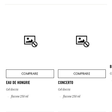
Questa lista può essere oggetto di modifiche, si prega di conservare
l'imballaggio del prodotto acquistato.
B
COMPRARE
COMPRARE
G
EAU DE HONGRIE
CONCERTO
Gel doccia
Gel doccia
flacone 250 ml
flacone 250 ml