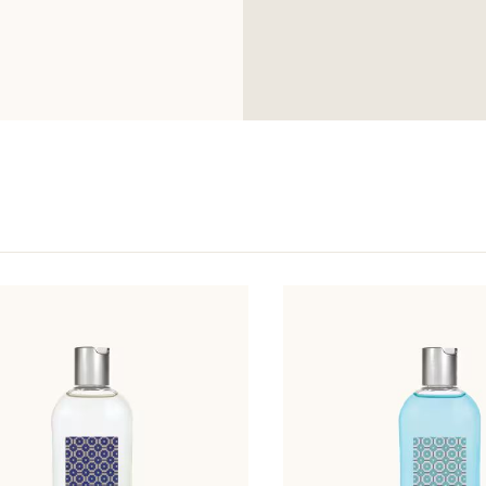
Cette liste peut fai
produit acheté.