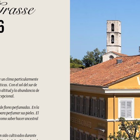
Grasse
6
e un clima particularmente
cas. Con el sol del sur de
 altitud y la abundancia de
xcepcional.
 de flores perfumadas. En la
ara perfumar sus pieles. El
como saber hacer ancestral
an sido cultivados durante