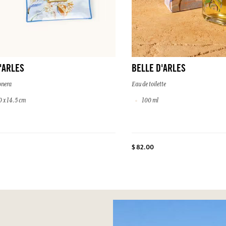
'ARLES
BELLE D'ARLES
onera
Eau de toilette
0 x 14.5 cm
100 ml
$ 82.00