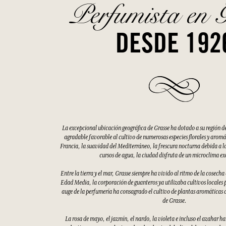
Perfumista en 
DESDE 192
La excepcional ubicación geográfica de Grasse ha dotado a su región d
agradable favorable al cultivo de numerosas especies florales y aromáti
Francia, la suavidad del Mediterráneo, la frescura nocturna debida a la
cursos de agua, la ciudad disfruta de un microclima e
Entre la tierra y el mar, Grasse siempre ha vivido al ritmo de la cosecha
Edad Media, la corporación de guanteros ya utilizaba cultivos locales p
auge de la perfumería ha consagrado el cultivo de plantas aromáticas 
de Grasse.
La rosa de mayo, el jazmín, el nardo, la violeta e incluso el azahar h