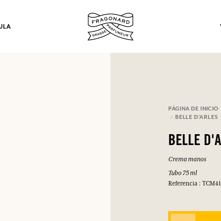
ULA
los.
PÁGINA DE INICIO
BELLE D'ARLES
INICIAR SESIÓN
BELLE D'
Crema manos
INICIAR SESIÓN
INICIAR SESIÓN
INICIAR SESIÓN
Tubo 75 ml
Referencia : TCM4