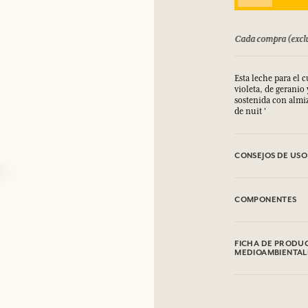
bolsado hasta 15 días
Cada compra (exclu
Esta leche para el 
violeta, de geranio
sostenida con almiz
de nuit '
CONSEJOS DE USO
.
COMPONENTES
Aqua (Water), Glyce
Alcohol, Sorbitan S
FICHA DE PRODUC
Imperata Cylindrica
MEDIOAMBIENTAL
Ethylhexylglyceri
Acrylate/acrylic Ac
Tabla de información
Potassium Sorbate,
Por favor, consulte
Mannuronate, Carbo
clic aquí
.
Hexyl Cinnamal, Be