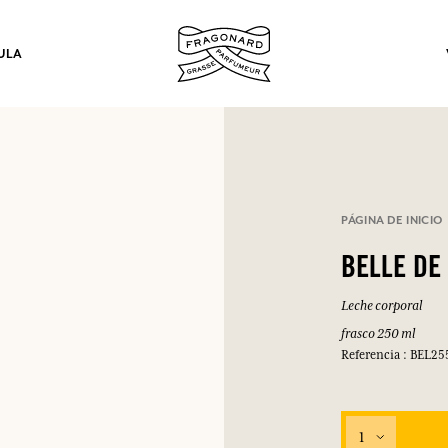
ULA
los.
PÁGINA DE INICIO
INICIAR SESIÓN
BELLE DE
Leche corporal
INICIAR SESIÓN
INICIAR SESIÓN
INICIAR SESIÓN
frasco 250 ml
Referencia : BEL25
1