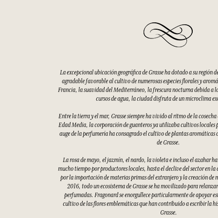
La excepcional ubicación geográfica de Grasse ha dotado a su región d
agradable favorable al cultivo de numerosas especies florales y aromáti
Francia, la suavidad del Mediterráneo, la frescura nocturna debida a la
cursos de agua, la ciudad disfruta de un microclima e
Entre la tierra y el mar, Grasse siempre ha vivido al ritmo de la cosecha
Edad Media, la corporación de guanteros ya utilizaba cultivos locales p
auge de la perfumería ha consagrado el cultivo de plantas aromáticas 
de Grasse.
La rosa de mayo, el jazmín, el nardo, la violeta e incluso el azahar h
mucho tiempo por productores locales, hasta el declive del sector en la
por la importación de materias primas del extranjero y la creación de 
2016, todo un ecosistema de Grasse se ha movilizado para relanzar 
perfumadas. Fragonard se enorgullece particularmente de apoyar esto
cultivo de las flores emblemáticas que han contribuido a escribir la hi
Grasse.