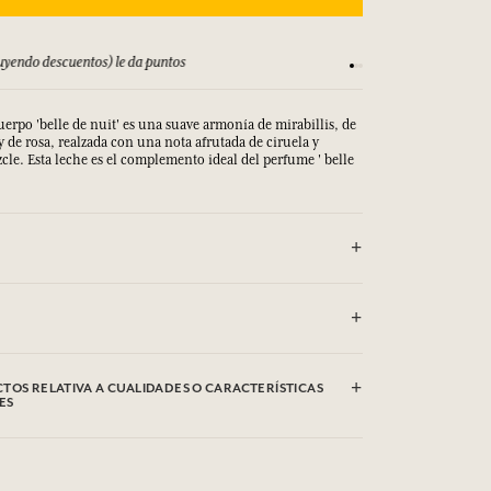
yendo descuentos) le da puntos
Consulta nuestros T
cuerpo 'belle de nuit' es una suave armonía de mirabillis, de
 y de rosa, realzada con una nota afrutada de ciruela y
cle. Esta leche es el complemento ideal del perfume ' belle
rin, C12-15 Alkyl Benzoate, Ethylhexyl Stearate, Cetyl
tearate, Oleth-20, Parfum (Fragrance), Polysorbate 60,
TOS RELATIVA A CUALIDADES O CARACTERÍSTICAS
 Root Extract, Caprylyl Glycol, 1,2-hexanediol,
ES
n, Xanthan Gum, Methylpropanediol, Glyceryl
id Copolymer, Acrylates/c10-30 Alkyl Acrylate Crosspolymer,
 Tetrasodium Edta, Sodium Hydroxide, Methylsilanol
 las cualidades o características medioambientales haciendo
mer, Sodium Citrate, Citric Acid, Tocopherol, Biotin,
nzyl Salicylate, Citronellol, Alpha-Isomethyl Ionone,