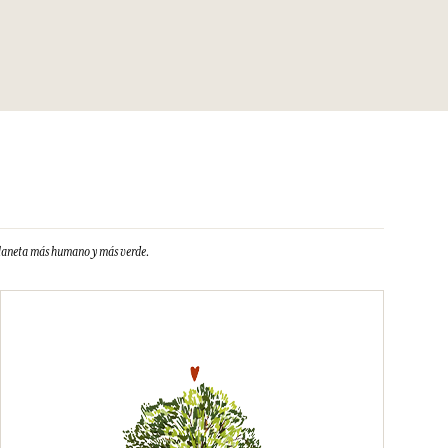
 Esta lista puede ser objeto de modificaciones. Consultar
oducto comprado.
planeta más humano y más verde.