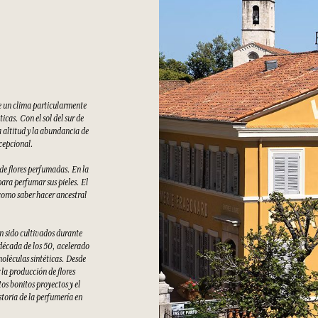
e un clima particularmente
cas. Con el sol del sur de
 altitud y la abundancia de
xcepcional.
 de flores perfumadas. En la
ara perfumar sus pieles. El
como saber hacer ancestral
an sido cultivados durante
 década de los 50, acelerado
moléculas sintéticas. Desde
la producción de flores
s bonitos proyectos y el
storia de la perfumería en