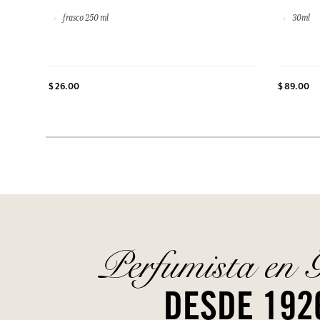
frasco 250 ml
30ml
$ 26.00
$ 89.00
Perfumista en 
DESDE 192