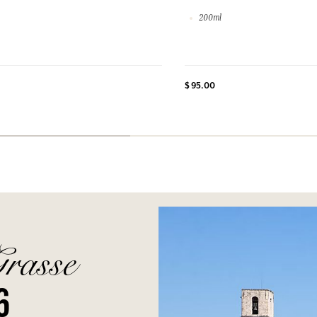
200ml
$ 95.00
Grasse
6