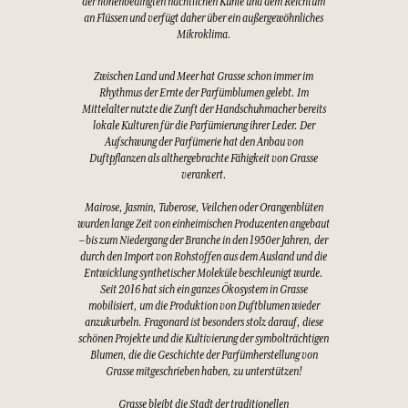
der höhenbedingten nächtlichen Kühle und dem Reichtum
an Flüssen und verfügt daher über ein außergewöhnliches
Mikroklima.
Zwischen Land und Meer hat Grasse schon immer im
Rhythmus der Ernte der Parfümblumen gelebt. Im
Mittelalter nutzte die Zunft der Handschuhmacher bereits
lokale Kulturen für die Parfümierung ihrer Leder. Der
Aufschwung der Parfümerie hat den Anbau von
Duftpflanzen als althergebrachte Fähigkeit von Grasse
verankert.
Mairose, Jasmin, Tuberose, Veilchen oder Orangenblüten
wurden lange Zeit von einheimischen Produzenten angebaut
– bis zum Niedergang der Branche in den 1950er Jahren, der
durch den Import von Rohstoffen aus dem Ausland und die
Entwicklung synthetischer Moleküle beschleunigt wurde.
Seit 2016 hat sich ein ganzes Ökosystem in Grasse
mobilisiert, um die Produktion von Duftblumen wieder
anzukurbeln. Fragonard ist besonders stolz darauf, diese
schönen Projekte und die Kultivierung der symbolträchtigen
Blumen, die die Geschichte der Parfümherstellung von
Grasse mitgeschrieben haben, zu unterstützen!
Grasse bleibt die Stadt der traditionellen