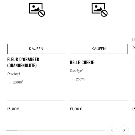
D
D
KAUFEN
KAUFEN
FLEUR D'ORANGER
BELLE CHÉRIE
(ORANGENBLÜTE)
Duschgel
Duschgel
250ml
250ml
13,00 €
13,00 €
1