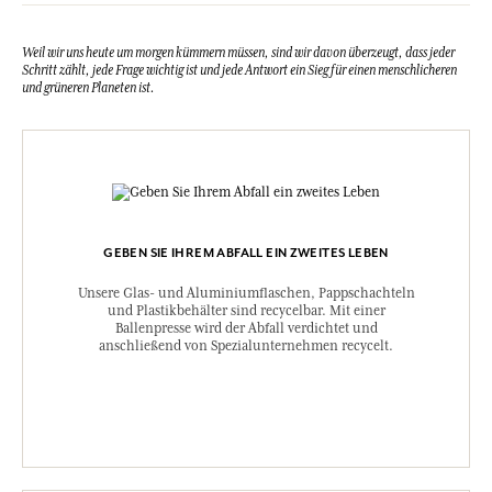
Verpackung des gekauften Produkts ein.
Weil wir uns heute um morgen kümmern müssen, sind wir davon überzeugt, dass jeder
Schritt zählt, jede Frage wichtig ist und jede Antwort ein Sieg für einen menschlicheren
und grüneren Planeten ist.
GEBEN SIE IHREM ABFALL EIN ZWEITES LEBEN
Unsere Glas- und Aluminiumflaschen, Pappschachteln
und Plastikbehälter sind recycelbar. Mit einer
Ballenpresse wird der Abfall verdichtet und
anschließend von Spezialunternehmen recycelt.