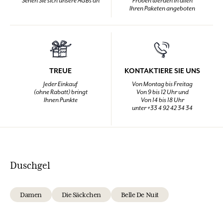
Sehen Sie sich unsere AGBs an
Proben werden in allen
Ihren Paketen angeboten
TREUE
KONTAKTIERE SIE UNS
Jeder Einkauf
Von Montag bis Freitag
(ohne Rabatt) bringt
Von 9 bis 12 Uhr und
Ihnen Punkte
Von 14 bis 18 Uhr
unter +33 4 92 42 34 34
Duschgel
Damen
Die Säckchen
Belle De Nuit