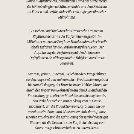
Sonne Südfrankreichs, dem milden Klima des Mittelmeers,
der höhenbedingten nächtlichen Kühle und dem Reichtum
an Flüssen und verfügt daher über ein außergewöhnliches
Mikroklima.
Zwischen Land und Meer hat Grasse schon immer im
Rhythmus der Ernte der Parfümblumen gelebt. Im
Mittelalter nutzte die Zunft der Handschuhmacher bereits
lokale Kulturen für die Parfümierung ihrer Leder. Der
Aufschwung der Parfümerie hat den Anbau von
Duftpflanzen als althergebrachte Fähigkeit von Grasse
verankert.
Mairose, Jasmin, Tuberose, Veilchen oder Orangenblüten
wurden lange Zeit von einheimischen Produzenten angebaut
– bis zum Niedergang der Branche in den 1950er Jahren, der
durch den Import von Rohstoffen aus dem Ausland und die
Entwicklung synthetischer Moleküle beschleunigt wurde.
Seit 2016 hat sich ein ganzes Ökosystem in Grasse
mobilisiert, um die Produktion von Duftblumen wieder
anzukurbeln. Fragonard ist besonders stolz darauf, diese
schönen Projekte und die Kultivierung der symbolträchtigen
Blumen, die die Geschichte der Parfümherstellung von
Grasse mitgeschrieben haben, zu unterstützen!