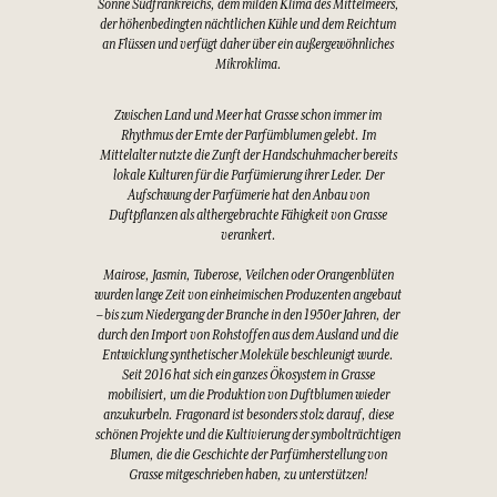
Sonne Südfrankreichs, dem milden Klima des Mittelmeers,
der höhenbedingten nächtlichen Kühle und dem Reichtum
an Flüssen und verfügt daher über ein außergewöhnliches
Mikroklima.
Zwischen Land und Meer hat Grasse schon immer im
Rhythmus der Ernte der Parfümblumen gelebt. Im
Mittelalter nutzte die Zunft der Handschuhmacher bereits
lokale Kulturen für die Parfümierung ihrer Leder. Der
Aufschwung der Parfümerie hat den Anbau von
Duftpflanzen als althergebrachte Fähigkeit von Grasse
verankert.
Mairose, Jasmin, Tuberose, Veilchen oder Orangenblüten
wurden lange Zeit von einheimischen Produzenten angebaut
– bis zum Niedergang der Branche in den 1950er Jahren, der
durch den Import von Rohstoffen aus dem Ausland und die
Entwicklung synthetischer Moleküle beschleunigt wurde.
Seit 2016 hat sich ein ganzes Ökosystem in Grasse
mobilisiert, um die Produktion von Duftblumen wieder
anzukurbeln. Fragonard ist besonders stolz darauf, diese
schönen Projekte und die Kultivierung der symbolträchtigen
Blumen, die die Geschichte der Parfümherstellung von
Grasse mitgeschrieben haben, zu unterstützen!