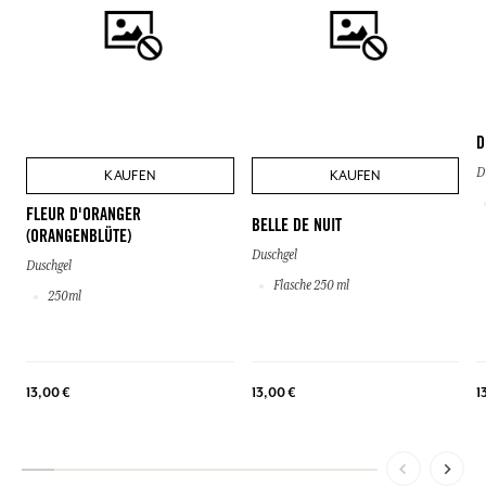
D
D
KAUFEN
KAUFEN
FLEUR D'ORANGER
BELLE DE NUIT
(ORANGENBLÜTE)
Duschgel
Duschgel
Flasche 250 ml
250ml
13,00 €
13,00 €
1