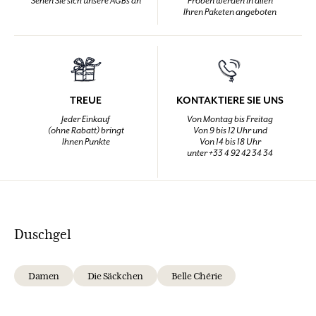
Sehen Sie sich unsere AGBs an
Proben werden in allen
Ihren Paketen angeboten
TREUE
KONTAKTIERE SIE UNS
Jeder Einkauf
Von Montag bis Freitag
(ohne Rabatt) bringt
Von 9 bis 12 Uhr und
Ihnen Punkte
Von 14 bis 18 Uhr
unter +33 4 92 42 34 34
Duschgel
Damen
Die Säckchen
Belle Chérie