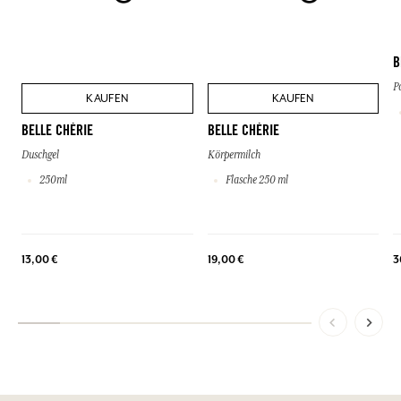
B
P
KAUFEN
KAUFEN
BELLE CHÉRIE
BELLE CHÉRIE
Duschgel
Körpermilch
250ml
Flasche 250 ml
13,00 €
19,00 €
3