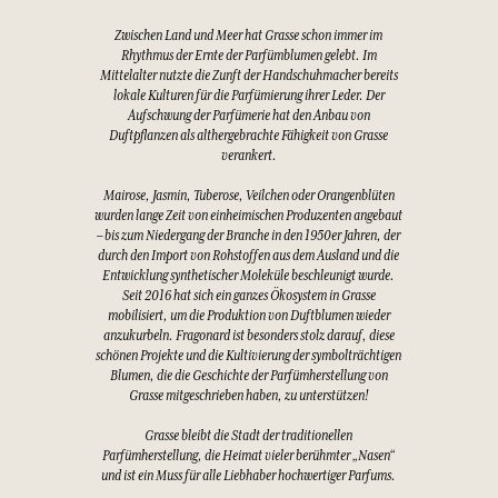
Zwischen Land und Meer hat Grasse schon immer im
Rhythmus der Ernte der Parfümblumen gelebt. Im
Mittelalter nutzte die Zunft der Handschuhmacher bereits
lokale Kulturen für die Parfümierung ihrer Leder. Der
Aufschwung der Parfümerie hat den Anbau von
Duftpflanzen als althergebrachte Fähigkeit von Grasse
verankert.
Mairose, Jasmin, Tuberose, Veilchen oder Orangenblüten
wurden lange Zeit von einheimischen Produzenten angebaut
– bis zum Niedergang der Branche in den 1950er Jahren, der
durch den Import von Rohstoffen aus dem Ausland und die
Entwicklung synthetischer Moleküle beschleunigt wurde.
Seit 2016 hat sich ein ganzes Ökosystem in Grasse
mobilisiert, um die Produktion von Duftblumen wieder
anzukurbeln. Fragonard ist besonders stolz darauf, diese
schönen Projekte und die Kultivierung der symbolträchtigen
Blumen, die die Geschichte der Parfümherstellung von
Grasse mitgeschrieben haben, zu unterstützen!
Grasse bleibt die Stadt der traditionellen
Parfümherstellung, die Heimat vieler berühmter „Nasen“
und ist ein Muss für alle Liebhaber hochwertiger Parfums.