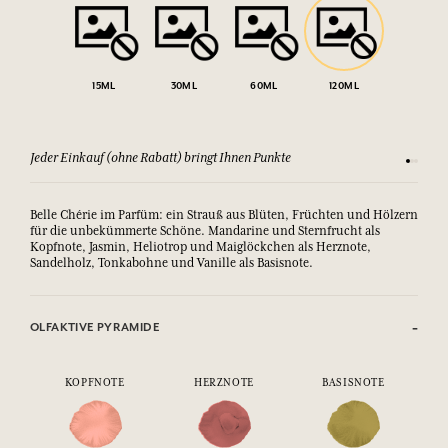
15ML
30ML
60ML
120ML
Jeder Einkauf (ohne Rabatt) bringt Ihnen Punkte
Sehen Si
Belle Chérie im Parfüm: ein Strauß aus Blüten, Früchten und Hölzern
für die unbekümmerte Schöne. Mandarine und Sternfrucht als
Kopfnote, Jasmin, Heliotrop und Maiglöckchen als Herznote,
Sandelholz, Tonkabohne und Vanille als Basisnote.
OLFAKTIVE PYRAMIDE
KOPFNOTE
HERZNOTE
BASISNOTE