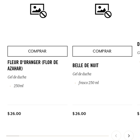
D
COMPRAR
COMPRAR
G
FLEUR D'ORANGER (FLOR DE
BELLE DE NUIT
AZAHAR)
Gel de ducha
Gel de ducha
frasco 250 ml
250ml
$ 26.00
$ 26.00
$