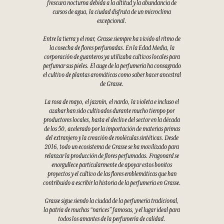
frescura nocturna debida a la altitud y la abundancia de
cursos de agua, la ciudad disfruta de un microclima
excepcional.
Entre la tierra y el mar, Grasse siempre ha vivido al ritmo de
la cosecha de flores perfumadas. En la Edad Media, la
corporación de guanteros ya utilizaba cultivos locales para
perfumar sus pieles. El auge de la perfumería ha consagrado
el cultivo de plantas aromáticas como saber hacer ancestral
de Grasse.
La rosa de mayo, el jazmín, el nardo, la violeta e incluso el
azahar han sido cultivados durante mucho tiempo por
productores locales, hasta el declive del sector en la década
de los 50, acelerado por la importación de materias primas
del extranjero y la creación de moléculas sintéticas. Desde
2016, todo un ecosistema de Grasse se ha movilizado para
relanzar la producción de flores perfumadas. Fragonard se
enorgullece particularmente de apoyar estos bonitos
proyectos y el cultivo de las flores emblemáticas que han
contribuido a escribir la historia de la perfumería en Grasse.
Grasse sigue siendo la ciudad de la perfumería tradicional,
la patria de muchas “narices” famosas, y el lugar ideal para
todos los amantes de la perfumería de calidad.