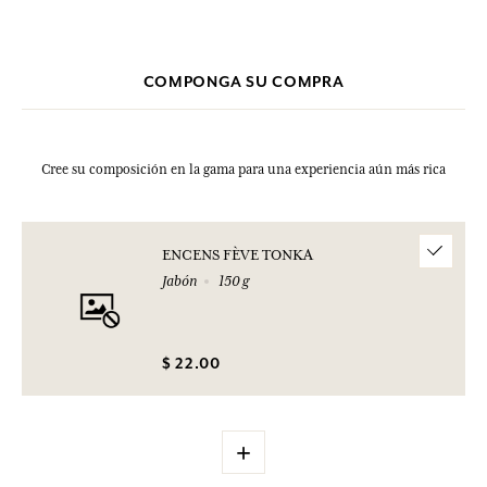
clic aquí
haciendo
.
* Ingrediente procedente de la agricultura biológica. Esta lista puede
ser objeto de modificaciones. Consultar el embalaje del producto
comprado.
COMPONGA SU COMPRA
Cree su composición en la gama para una experiencia aún más rica
ENCENS FÈVE TONKA
Jabón
150 g
$ 22.00
+