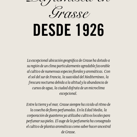
Grasse
DESDE 1926
La excepcional ubicación geográfica de Grasse ha dotado a
su región de un clima particularmente agradable favorable
al cultivo de numerosas especies florales y aromáticas. Con
el sol del sur de Francia, la suavidad del Mediterráneo, la
frescura nocturna debida a la altitud y la abundancia de
cursos de agua, la ciudad disfruta de un microclima
excepcional.
Entre la tierra y el mar, Grasse siempre ha vivido al ritmo de
la cosecha de flores perfumadas. En la Edad Media, la
corporación de guanteros ya utilizaba cultivos locales para
perfumar sus pieles. El auge de la perfumería ha consagrado
el cultivo de plantas aromáticas como saber hacer ancestral
de Grasse.