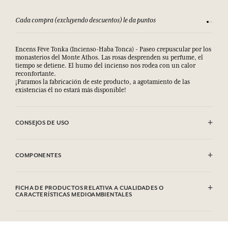
Cada compra (excluyendo descuentos) le da puntos
Consult
Encens Fève Tonka (Incienso-Haba Tonca) - Paseo crepuscular por los
monasterios del Monte Athos. Las rosas desprenden su perfume, el
tiempo se detiene. El humo del incienso nos rodea con un calor
reconfortante.
¡Paramos la fabricación de este producto, a agotamiento de las
existencias él no estará más disponible!
CONSEJOS DE USO
EVITAR EL CONTACTO CON LOS OJOS.
COMPONENTES
Sodium Palmate, Sodium Palm Kernelate, Aqua (Water), Parfum
(Fragrance), Palm Kernel Acid, Sodium Chloride, Glycerin, Argania
FICHA DE PRODUCTOS RELATIVA A CUALIDADES O
Spinosa Kernel Oil*, Helianthus Annuus (Sunflower) Seed Oil,
CARACTERÍSTICAS MEDIOAMBIENTALES
Rosmarinus Officinalis (Rosemary) Leaf Extract, Sodium Thiosulfate,
Tetrasodium EDTA, Tetrasodium Etidronate, Linalool, Limonene,
Tabla de información
Hexyl Cinnamal, Benzyl Benzoate, Citronellol, Geraniol, Coumarin,
Por favor, consulte las cualidades o características medioambientales
Eugenol, CI 77891(Titanium Dioxide).