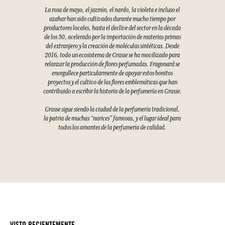
La rosa de mayo, el jazmín, el nardo, la violeta e incluso el
azahar han sido cultivados durante mucho tiempo por
productores locales, hasta el declive del sector en la década
de los 50, acelerado por la importación de materias primas
del extranjero y la creación de moléculas sintéticas. Desde
2016, todo un ecosistema de Grasse se ha movilizado para
relanzar la producción de flores perfumadas. Fragonard se
enorgullece particularmente de apoyar estos bonitos
proyectos y el cultivo de las flores emblemáticas que han
contribuido a escribir la historia de la perfumería en Grasse.
Grasse sigue siendo la ciudad de la perfumería tradicional,
la patria de muchas “narices” famosas, y el lugar ideal para
todos los amantes de la perfumería de calidad.