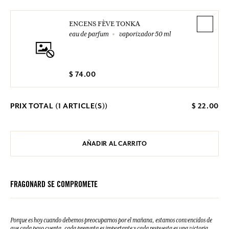
ENCENS FÈVE TONKA
eau de parfum
vaporizador 50 ml
$ 74.00
PRIX TOTAL (
1
ARTICLE(S))
$ 22.00
AÑADIR AL CARRITO
FRAGONARD SE COMPROMETE
Porque es hoy cuando debemos preocuparnos por el mañana, estamos convencidos de
que cada paso cuenta, cada pregunta es importante y cada respuesta es una victoria