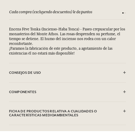
Cada compra (excluyendo descuentos) le da puntos
Consult
Encens Fève Tonka (Incienso-Haba Tonca) - Paseo crepuscular por los
monasterios del Monte Athos. Las rosas desprenden su perfume, el
tiempo se detiene. El humo del incienso nos rodea con un calor
reconfortante.
¡Paramos la fabricación de este producto, a agotamiento de las
existencias él no estará más disponible!
CONSEJOS DE USO
EVITAR EL CONTACTO CON LOS OJOS.
COMPONENTES
Sodium Palmate, Sodium Palm Kernelate, Aqua (Water), Parfum
(Fragrance), Palm Kernel Acid, Sodium Chloride, Glycerin, Argania
FICHA DE PRODUCTOS RELATIVA A CUALIDADES O
Spinosa Kernel Oil*, Helianthus Annuus (Sunflower) Seed Oil,
CARACTERÍSTICAS MEDIOAMBIENTALES
Rosmarinus Officinalis (Rosemary) Leaf Extract, Sodium Thiosulfate,
Tetrasodium EDTA, Tetrasodium Etidronate, Linalool, Limonene,
Tabla de información
Hexyl Cinnamal, Benzyl Benzoate, Citronellol, Geraniol, Coumarin,
Por favor, consulte las cualidades o características medioambientales
Eugenol, CI 77891(Titanium Dioxide).