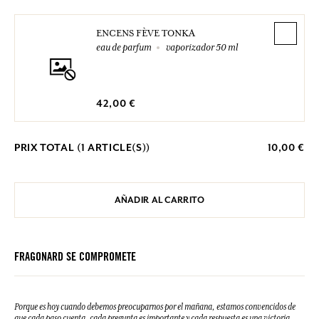
ENCENS FÈVE TONKA
eau de parfum
vaporizador 50 ml
42,00 €
PRIX TOTAL (
1
ARTICLE(S))
10,00 €
AÑADIR AL CARRITO
FRAGONARD SE COMPROMETE
Porque es hoy cuando debemos preocuparnos por el mañana, estamos convencidos de
que cada paso cuenta, cada pregunta es importante y cada respuesta es una victoria