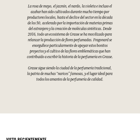
La rosa de mayo, el jazmín, el nardo, la violeta e incluso el
azahar han sido cultivados durante mucho tiempo por
productores locales, hasta el declive del sector en la década
de los 50, acelerado por la importación de materias primas
del extranjero y la creación de moléculas sintéticas. Desde
2016, todo un ecosistema de Grasse se ha movilizado para
relanzar la producción de flores perfumadas. Fragonard se
enorgullece particularmente de apoyar estos bonitos
proyectos y el cultivo de las flores emblemáticas que han
contribuido a escribir la historia de la perfumería en Grasse.
Grasse sigue siendo la ciudad de la perfumería tradicional,
la patria de muchas “narices” famosas, y el lugar ideal para
todos los amantes de la perfumería de calidad.