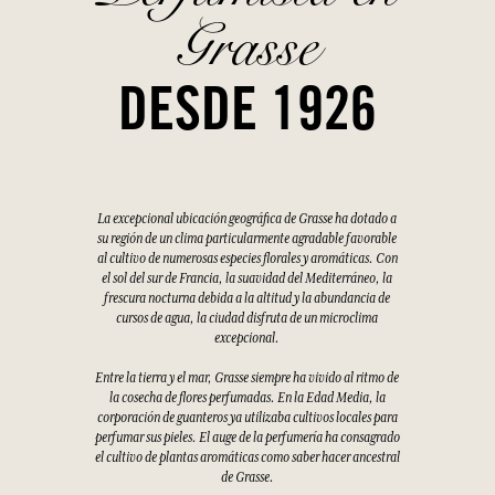
Grasse
DESDE 1926
La excepcional ubicación geográfica de Grasse ha dotado a
su región de un clima particularmente agradable favorable
al cultivo de numerosas especies florales y aromáticas. Con
el sol del sur de Francia, la suavidad del Mediterráneo, la
frescura nocturna debida a la altitud y la abundancia de
cursos de agua, la ciudad disfruta de un microclima
excepcional.
Entre la tierra y el mar, Grasse siempre ha vivido al ritmo de
la cosecha de flores perfumadas. En la Edad Media, la
corporación de guanteros ya utilizaba cultivos locales para
perfumar sus pieles. El auge de la perfumería ha consagrado
el cultivo de plantas aromáticas como saber hacer ancestral
de Grasse.