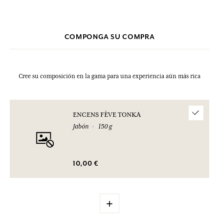
clic aquí
haciendo
.
* Ingrediente procedente de la agricultura biológica. Esta lista puede
ser objeto de modificaciones. Consultar el embalaje del producto
comprado.
COMPONGA SU COMPRA
Cree su composición en la gama para una experiencia aún más rica
ENCENS FÈVE TONKA
Jabón
150 g
10,00 €
+