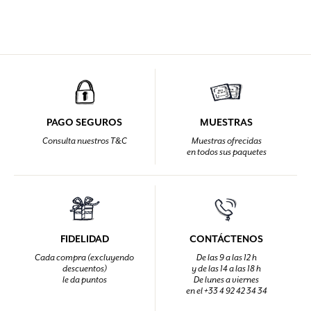
PAGO SEGUROS
MUESTRAS
Consulta nuestros T&C
Muestras ofrecidas
en todos sus paquetes
FIDELIDAD
CONTÁCTENOS
Cada compra (excluyendo
De las 9 a las 12 h
descuentos)
y de las 14 a las 18 h
le da puntos
De lunes a viernes
en el +33 4 92 42 34 34